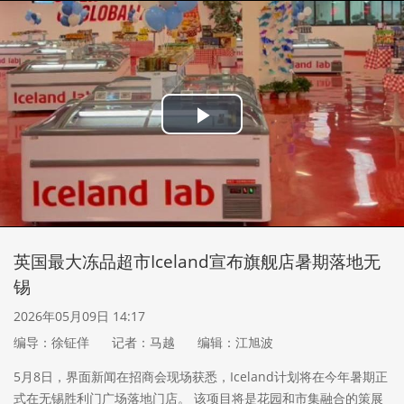
Play
Video
英国最大冻品超市Iceland宣布旗舰店暑期落地无
锡
2026年05月09日 14:17
编导：徐钲佯
记者：马越
编辑：江旭波
5月8日，界面新闻在招商会现场获悉，Iceland计划将在今年暑期正
式在无锡胜利门广场落地门店。 该项目将是花园和市集融合的策展