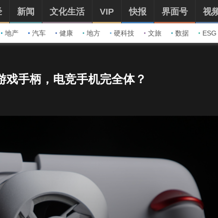
经
新闻
文化生活
VIP
快报
界面号
视
地产
汽车
健康
地方
硬科技
文旅
数据
ESG
官方游戏手柄，电竞手机完全体？