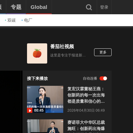
频
专题
Global
登录
双碳
电厂
番茄社视频
更多
这里是专注于报道新鲜数码酷玩产品的番茄社，由社长李大飞和副社长钢炮组成。
接下来播放
自动连播
复宏汉霖董秘王燕：
创新药的每一次出海
都是质量和信心的提
升｜“2035，上海请
00:45
2026年04月30日 06:49
回答”系列研讨会
赛诺菲大中华区总裁
施旺：创新药出海爆