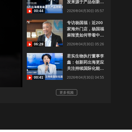
发来源于产品创新质
量的提升｜“2035，
00:44
2026年04月30日 05:57
上海请回答”系列研讨
会
专访杨国福：近200
家海外门店，杨国福
麻辣烫如何带着中国
的草本香料走向世界
06:29
2026年04月30日 05:26
君实生物执行董事李
鑫：创新药出海更应
关注持续国际化能力
｜“2035，上海请回
00:41
2026年04月30日 04:55
答”系列研讨会
更多视频