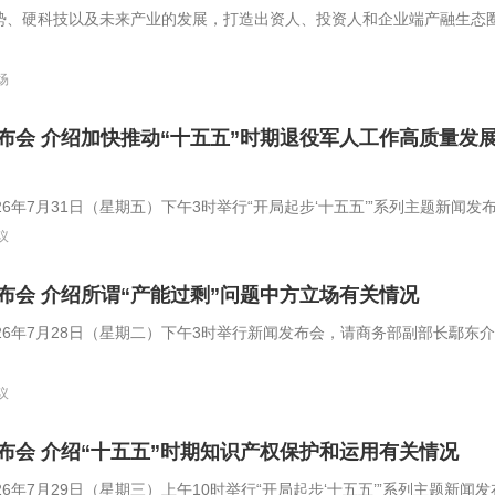
势、硬科技以及未来产业的发展，打造出资人、投资人和企业端产融生态
通。与此同时，还将有多场融中生态对接系列活动同步进行。
场
布会 介绍加快推动“十五五”时期退役军人工作高质量发
6年7月31日（星期五）下午3时举行“开局起步‘十五五’”系列主题新闻发
金佳介绍加快推动“十五五”时期退役军人工作高质量发展有关情况，并答
议
布会 介绍所谓“产能过剩”问题中方立场有关情况
26年7月28日（星期二）下午3时举行新闻发布会，请商务部副部长鄢东
场有关情况，并答记者问。
议
布会 介绍“十五五”时期知识产权保护和运用有关情况
6年7月29日（星期三）上午10时举行“开局起步‘十五五’”系列主题新闻