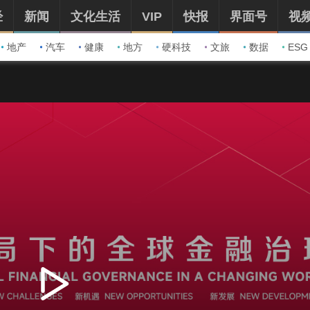
经
新闻
文化生活
VIP
快报
界面号
视
地产
汽车
健康
地方
硬科技
文旅
数据
ESG
播
放