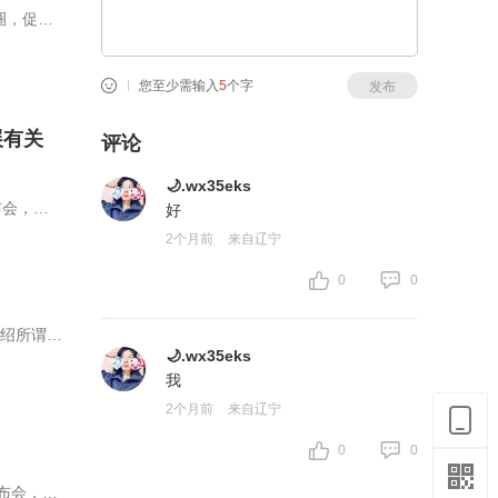
圈，促进
您至少需输入
5
个字
发布
展有关
评论
🌙.wx35eks
布会，请
好
记者问。
2个月前
来自辽宁
0
0
介绍所谓
🌙.wx35eks
我
2个月前
来自辽宁
0
0
发布会，请