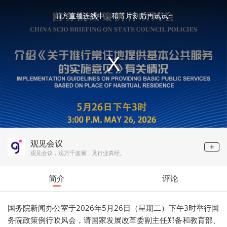
This
is
a
前方直播连线中，稍等片刻后再试试~
modal
window.
观见会议
观见会议，观万千波澜，见行业真经。
简介
评论
国务院新闻办公室于2026年5月26日（星期二）下午3时举行国
务院政策例行吹风会，请国家发展改革委副主任郑备和教育部、