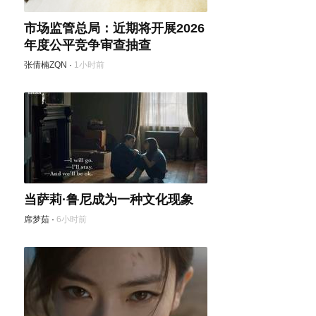
市场监管总局：近期将开展2026
年度公平竞争审查抽查
张倩楠ZQN
·
1小时前
当萨莉·鲁尼成为一种文化现象
席梦茹
·
6小时前