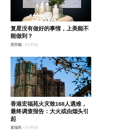
复星没有做好的事情，上美能不
能做到？
周芳颖
·
8小时前
香港宏福苑火灾致168人遇难，
最终调查报告：大火或由烟头引
起
翟瑞民
·
8小时前