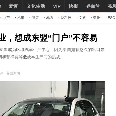
经
新闻
文化生活
VIP
快报
界面号
视
地产
汽车
健康
地方
硬科技
文旅
数据
ESG
业，想成东盟“门户”不容易
泰国成为区域汽车生产中心，因为泰国拥有悠久的出口导
南和菲律宾等低成本生产商的挑战。
源：界面新闻