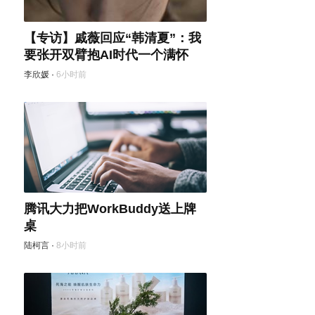
【专访】戚薇回应“韩清夏”：我
要张开双臂抱AI时代一个满怀
李欣媛
·
6小时前
腾讯大力把WorkBuddy送上牌
桌
陆柯言
·
8小时前