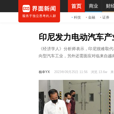
首页
商业
财
科技
金融
证券
印尼发力电动汽车产
《经济学人》分析师表示，印尼很难取代
向型汽车工业，另外还需面应对临来自越
杨幸YX
2023年09月25日 11:56
浏览 13.6w
来