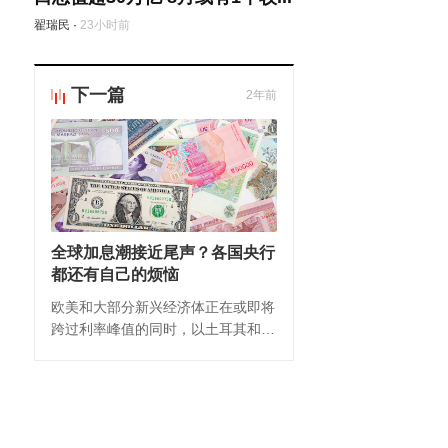
翟瑞民
·
23小时前
下一篇
2年前
全球加息潮接近尾声？各国央行
都还有自己的烦恼
欧美和大部分新兴经济体正在或即将
跨过利率峰值的同时，以土耳其和俄
罗斯为代表的少部分国家目前仍处于
艰难的加息周期。