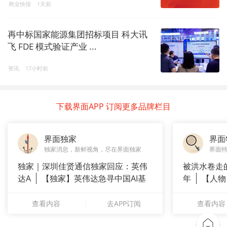
商业快报
1天前
再中标国家能源集团招标项目 科大讯
飞 FDE 模式验证产业 ...
资讯
17小时前
下载界面APP 订阅更多品牌栏目
界面独家
界面
独家消息，新鲜视角，尽在界面独家
界面
独家｜深圳佳贤通信独家回应：英伟
被洪水卷走
达A
【独家】英伟达急寻中国AI基
年
【人物
站供应商
长”：
查看内容
去APP订阅
查看内容