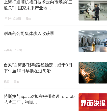
上海打通脑机接口技术走向市场的“三
道关” | 国家未来产业地...
两小时经济圈
1天前
创新药公司集体步入收获季
药事会
1天前
台风“白海豚”移动路径确定，或于9日
下午至10日早晨在浙闽沿...
镜面
1天前
特斯拉与SpaceX拟在得州建设Terafab
芯片工厂，初期...