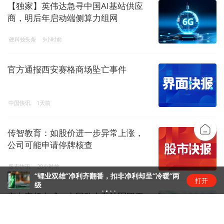
【独家】英伟达急寻中国AI基站供应
商，明后年启动端侧算力组网
硬科技头条
9小时前
官方通报西安赛格商场坠亡事件
中国快讯
1天前
传智教育：如股价进一步异常上涨，
公司可能申请停牌核查
股市快讯
20小时前
“锂业双雄”净利齐翻番，扣非净利却呈“冷暖”两
打开
级
市占率超七成，中国动力电池军团再
创新高 | 动力电池排名⑥