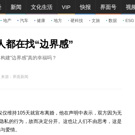
经
新闻
文化生活
VIP
快报
界面号
视
地产
汽车
健康
地方
硬科技
文旅
数据
ESG
年人都在找“边界感”
构建“边界感”真的幸福吗？
来源：界面新闻
仅维持105天就宣布离婚，他在声明中表示，双方因为无
隐私的行为，故而决定分开。这也让人们不由思考，这是
姻与爱情。