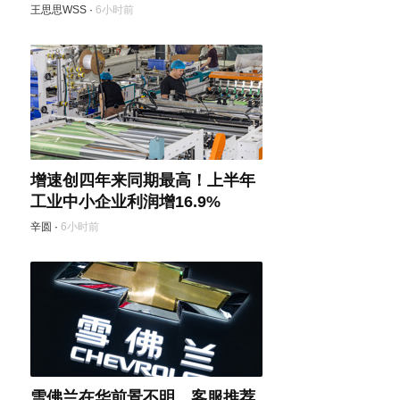
王思思WSS
·
6小时前
增速创四年来同期最高！上半年
工业中小企业利润增16.9%
辛圆
·
6小时前
雪佛兰在华前景不明，客服推荐