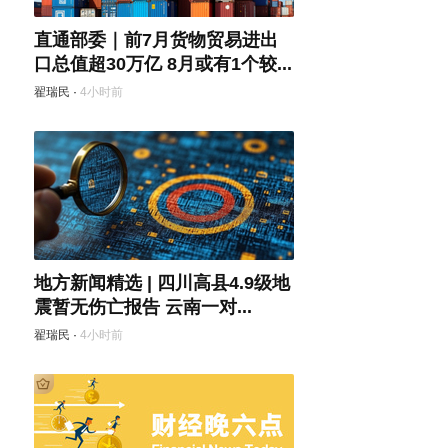
直通部委｜前7月货物贸易进出
口总值超30万亿 8月或有1个较...
翟瑞民
·
4小时前
地方新闻精选 | 四川高县4.9级地
震暂无伤亡报告 云南一对...
翟瑞民
·
4小时前