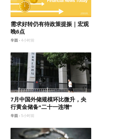
需求好转仍有待政策提振｜宏观
晚6点
辛圆
·
4小时前
7月中国外储规模环比微升，央
行黄金储备“二十一连增”
辛圆
·
5小时前