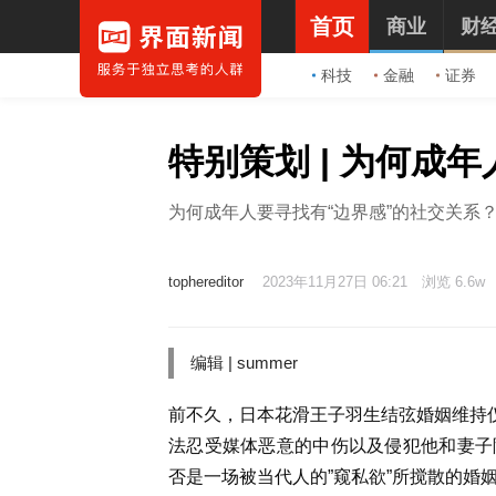
首页
商业
财
科技
金融
证券
特别策划 | 为何成
为何成年人要寻找有“边界感”的社交关系？
tophereditor
2023年11月27日 06:21
浏览 6.6w
编辑 | summer
前不久，日本花滑王子羽生结弦婚姻维持仅
法忍受媒体恶意的中伤以及侵犯他和妻子
否是一场被当代人的”窥私欲”所搅散的婚