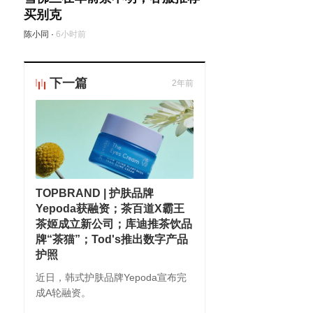
买别克
陈小同
·
6小时前
下一篇
2年前
TOPBRAND | 护肤品牌
Yepoda获融资；茶百道X霸王
茶姬成立新公司；库迪推茶饮品
牌“茶猫”；Tod's推出数字产品
护照
近日，韩式护肤品牌Yepoda宣布完
成A轮融资。