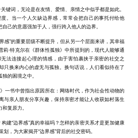
个关键词，无论是在友情、爱情、亲情之中似乎都是如此。
程度。当一个人欠缺边界感，常常会把自己的事托付给他
把自己的意愿强加于人，强行跨入他人的边界。
界感”的重要层级不断提升，但从另一个层面来讲，其幸福
雪莉·特克尔在《群体性孤独》中所提到的，现代人能够通
却无法连接起心理的情感，由于害怕裹挟于亲密的社交之
却只换来内心的虚无与孤独。换句话说，人们看似待在了
孤独的困境之中。
应》一书中曾指出原因所在：网络时代，作为社会性动物的
离与亲人朋友分享兴趣，保持亲密才能让人收获如村落生
力和复原力。
？构建“边界感”真的幸福吗？怎样的亲密关系才是更加健康
策划，为大家揭开“边界感”背后的社交密码。