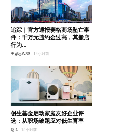
追踪｜官方通报赛格商场坠亡事
件：千万元违约金过高，其撤店
行为...
王思思WSS
·
14小时前
创生基金启动家庭友好企业评
选：从职场破题应对低生育率
赵孟
·
15小时前