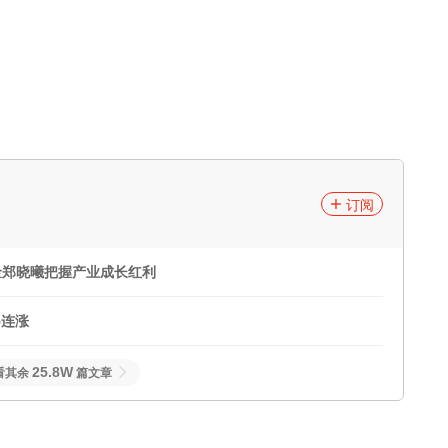
订阅
金郑晓曦把握产业成长红利
5连涨
25.8W
看其余
篇文章