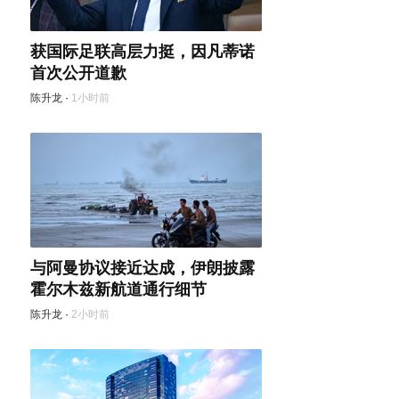
获国际足联高层力挺，因凡蒂诺
首次公开道歉
陈升龙
·
1小时前
与阿曼协议接近达成，伊朗披露
霍尔木兹新航道通行细节
陈升龙
·
2小时前