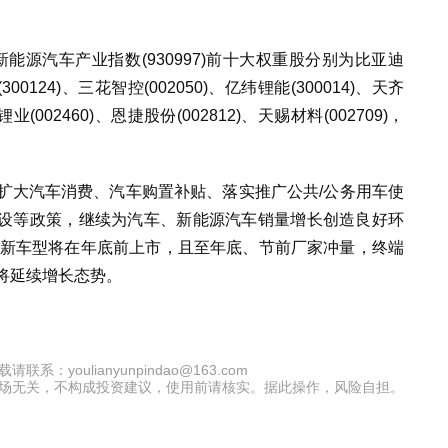
新能源汽车产业指数(930997)前十大权重股分别为比亚迪
(300124)、三花智控(002050)、亿纬锂能(300014)、天齐
锂业(002460)、恩捷股份(002812)、天赐材料(002709)，
扩大汽车消费、汽车购置补贴、落实推广公共/公务用车使
设等政策，继续为汽车、新能源汽车销量增长创造良好环
款新车型将在年底前上市，且至年底、节前厂家冲量，终端
将延续增长态势。
oulianyunpindao@163.com
场无关，不构成投资建议，使用前请核实。据此操作，风险自担。