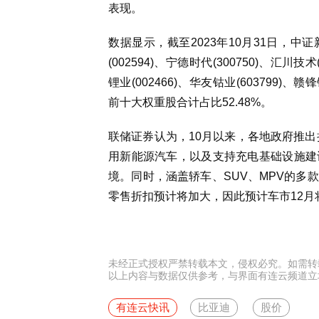
表现。
数据显示，截至2023年10月31日，中证
(002594)、宁德时代(300750)、汇川技术
锂业(002466)、华友钴业(603799)、赣锋
前十大权重股合计占比52.48%。
联储证券认为，10月以来，各地政府推出
用新能源汽车，以及支持充电基础设施建
境。同时，涵盖轿车、SUV、MPV的多
零售折扣预计将加大，因此预计车市12月
未经正式授权严禁转载本文，侵权必究。如需转载请联系：y
以上内容与数据仅供参考，与界面有连云频道立
有连云快讯
比亚迪
股价