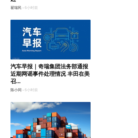
翟瑞民
·
6小时前
汽车早报｜奇瑞集团法务部通报
近期网谣事件处理情况 丰田在美
召...
陈小同
·
6小时前