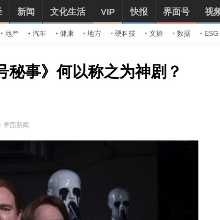
经
新闻
文化生活
VIP
快报
界面号
视
地产
汽车
健康
地方
硬科技
文旅
数据
ESG
9号秘事》何以称之为神剧？
：界面新闻