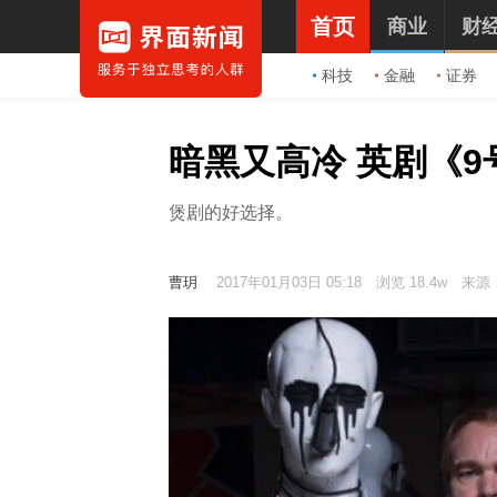
首页
商业
财
科技
金融
证券
暗黑又高冷 英剧《
煲剧的好选择。
曹玥
2017年01月03日 05:18
浏览 18.4w
来源