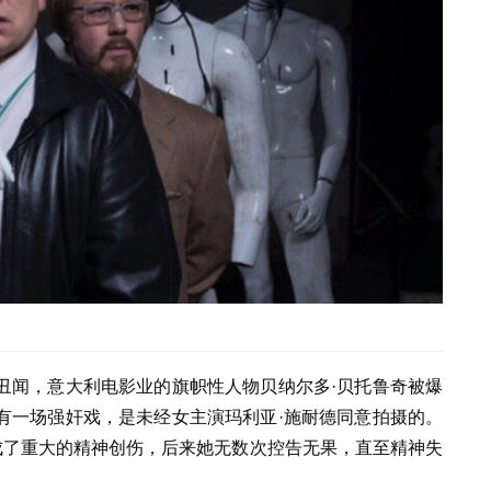
丑闻，意大利电影业的旗帜性人物贝纳尔多·贝托鲁奇被爆
有一场强奸戏，是未经女主演玛利亚·施耐德同意拍摄的。
成了重大的精神创伤，后来她无数次控告无果，直至精神失