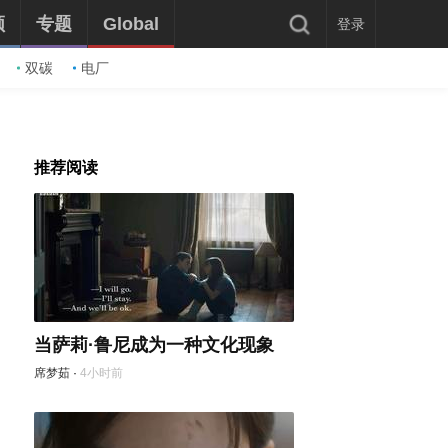
频
专题
Global
登录
双碳
电厂
推荐阅读
当萨莉·鲁尼成为一种文化现象
席梦茹
·
4小时前