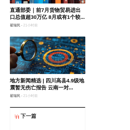
直通部委｜前7月货物贸易进出
口总值超30万亿 8月或有1个较...
翟瑞民
·
21小时前
地方新闻精选 | 四川高县4.9级地
震暂无伤亡报告 云南一对...
翟瑞民
·
21小时前
下一篇