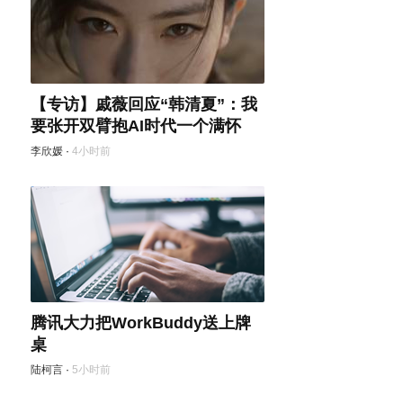
【专访】戚薇回应“韩清夏”：我
要张开双臂抱AI时代一个满怀
李欣媛
·
4小时前
腾讯大力把WorkBuddy送上牌
桌
陆柯言
·
5小时前