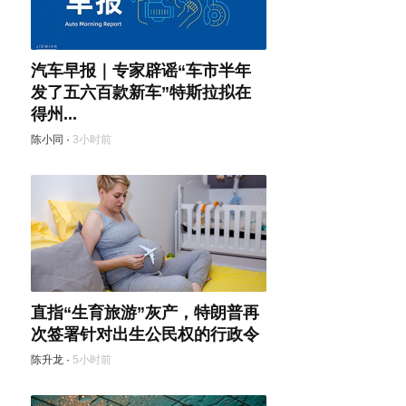
汽车早报｜专家辟谣“车市半年
发了五六百款新车”特斯拉拟在
得州...
陈小同
·
3小时前
直指“生育旅游”灰产，特朗普再
次签署针对出生公民权的行政令
陈升龙
·
5小时前