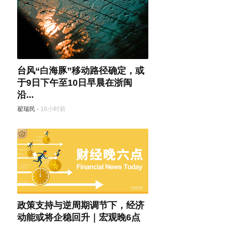
台风“白海豚”移动路径确定，或
于9日下午至10日早晨在浙闽
沿...
翟瑞民
·
16小时前
政策支持与逆周期调节下，经济
动能或将企稳回升｜宏观晚6点