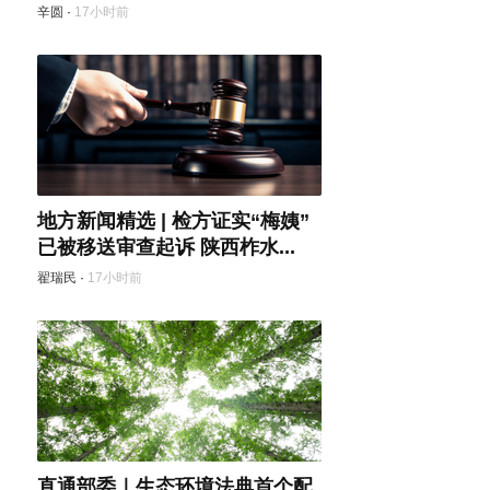
辛圆
·
17小时前
地方新闻精选 | 检方证实“梅姨”
已被移送审查起诉 陕西柞水...
翟瑞民
·
17小时前
直通部委｜生态环境法典首个配