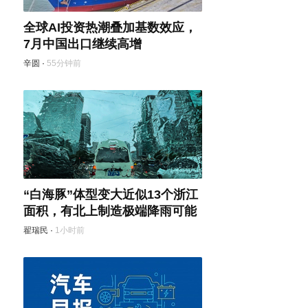
全球AI投资热潮叠加基数效应，
7月中国出口继续高增
辛圆
·
55分钟前
“白海豚”体型变大近似13个浙江
面积，有北上制造极端降雨可能
翟瑞民
·
1小时前