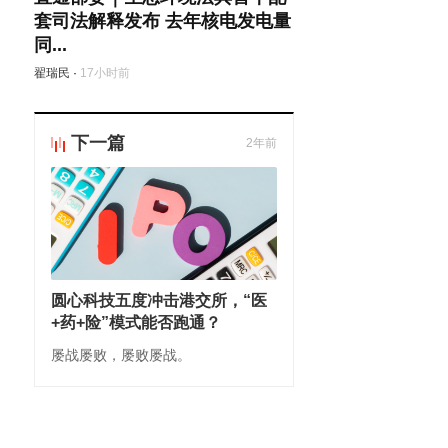
套司法解释发布 去年核电发电量
同...
翟瑞民
·
17小时前
下一篇
2年前
圆心科技五度冲击港交所，“医
+药+险”模式能否跑通？
屡战屡败，屡败屡战。