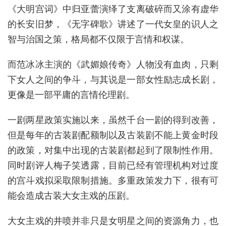
《大明宫词》中归亚蕾演绎了支离破碎而又涂有虚华
的长安旧梦，《无字碑歌》讲述了一代女皇的识人之
智与治国之策，格局都不仅限于言情和权谋。
而范冰冰主演的《武媚娘传奇》人物没有血肉，只剩
下女人之间的争斗，与其说是一部女性励志成长剧，
更像是一部平庸的言情伦理剧。
一剧两星政策实施以来，虽然千台一剧的得到改善，
但是每年的古装剧配额制以及古装剧不能上黄金时段
的政策，对集中出现的古装剧都起到了限制性作用。
同时剧评人梅子笑透露，目前已经有管理机构对过度
的宫斗戏拟采取限制措施。多重政策发力下，很有可
能会造成古装大女主戏的压剧。
大女主戏的井喷并非只是女明星之间的资源角力，也