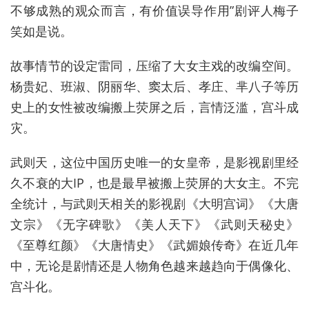
不够成熟的观众而言，有价值误导作用”剧评人梅子
笑如是说。
故事情节的设定雷同，压缩了大女主戏的改编空间。
杨贵妃、班淑、阴丽华、窦太后、孝庄、芈八子等历
史上的女性被改编搬上荧屏之后，言情泛滥，宫斗成
灾。
武则天，这位中国历史唯一的女皇帝，是影视剧里经
久不衰的大IP，也是最早被搬上荧屏的大女主。不完
全统计，与武则天相关的影视剧《大明宫词》《大唐
文宗》《无字碑歌》《美人天下》《武则天秘史》
《至尊红颜》《大唐情史》《武媚娘传奇》在近几年
中，无论是剧情还是人物角色越来越趋向于偶像化、
宫斗化。