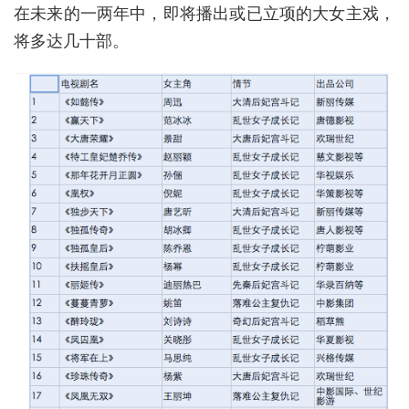
在未来的一两年中，即将播出或已立项的大女主戏，
将多达几十部。