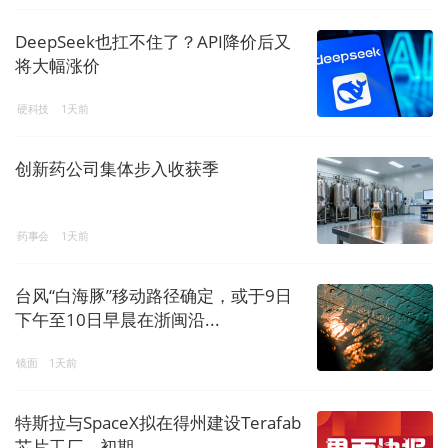
DeepSeek也扛不住了？API降价后又
将大幅涨价
硬科技
1天前
创新药公司集体步入收获季
药事会
1天前
台风“白海豚”移动路径确定，或于9日
下午至10日早晨在浙闽沿...
镜面
1天前
特斯拉与SpaceX拟在得州建设Terafab
芯片工厂，初期...