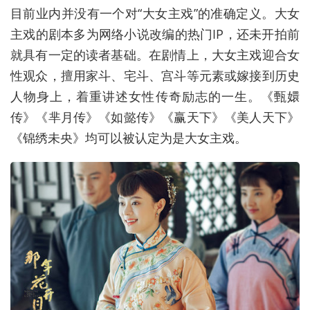
目前业内并没有一个对“大女主戏”的准确定义。大女
主戏的剧本多为网络小说改编的热门IP，还未开拍前
就具有一定的读者基础。在剧情上，大女主戏迎合女
性观众，擅用家斗、宅斗、宫斗等元素或嫁接到历史
人物身上，着重讲述女性传奇励志的一生。《甄嬛
传》《芈月传》《如懿传》《赢天下》《美人天下》
《锦绣未央》均可以被认定为是大女主戏。