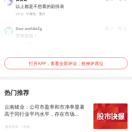
以上都是不想看的剧排表
9年前
IP属地：重庆
Dan.wxh6xZg
0
0
范爷加油！
9年前
IP属地：广东
打开APP，查看全部评论，抢神评席位
热门推荐
云南锗业：公司市盈率和市净率显著
高于同行业平均水平，存在市场...
股市快讯
1天前