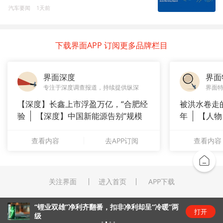
汽车要闻
1天前
下载界面APP 订阅更多品牌栏目
界面深度
界面
专注于深度调查报道，持续提供纵深
界面
【深度】长鑫上市浮盈万亿，“合肥经
被洪水卷走
验
【深度】中国新能源告别“规模
年
【人物
崇拜”
长”：
查看内容
去APP订阅
查看内容
关注界面
进入首页
APP下载
“锂业双雄”净利齐翻番，扣非净利却呈“冷暖”两
打开
级