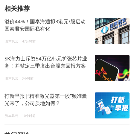
相关推荐
溢价44%！国泰海通拟3港元/股启动
国泰君安国际私有化
资本风云
47分钟前
SK海力士斥资54万亿韩元扩张芯片业
务！并敲定三季度出台股东回报方案
资本风云
3小时前
打新早报|“精准激光器第一股”频准激
光来了，公司质地如何？
资本风云
10小时前