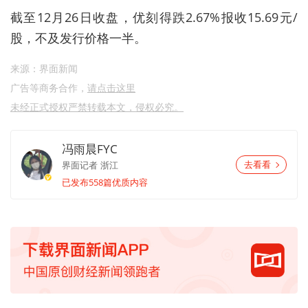
截至
12
月
26
日收盘
，优刻得跌2.67%
报收
15.69
元
/
股
，
不及发行价格一半
。
来源：界面新闻
广告等商务合作，
请点击这里
未经正式授权严禁转载本文，侵权必究。
冯雨晨FYC
界面记者
浙江
去看看
已发布558篇优质内容