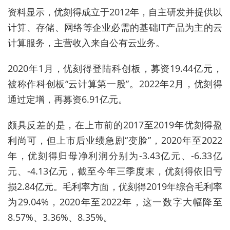
资料显示
，优刻得成立于2012年，自主研发并提供以
计算、存储、网络等企业必需的基础IT产品为主的云
计算服务，
主营收入来自公有云业务。
2020年1月
，优刻得登陆科创板，募资19.44亿元，
被称作
科创板“云计算第一股”
。2022
年
2
月
，优刻得
通过定增，
再募资
6.91亿元。
颇具反差的是，在上市前的2017至2019年优刻得盈
利尚可，但上市后业绩急剧“变脸”，2020
年至
2022
年，优刻得归母净利润分别为-3.43亿元、-
6.33亿
元
、-4.13亿
元
，
截至今年三季度末
，优刻得依旧亏
损2.84亿元。
毛利率方面
，优刻得2019
年综合毛利率
为
29.04%
，
2020
年至
2022
年
，
这一数字大幅降至
8.57%
、
3.36%
、
8.35%
。