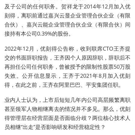
及子公司的任何职务。贺祥龙
于
2014
年
12
月加入优
刻得
，
离职前
通过嘉兴云显企业管理合伙企业（有限
合伙）、嘉兴云能企业管理合伙企业（有限合伙）间
接持有本公司0.39%的股份。
2022年12月，优刻得公告称，收到联席CTO王齐提
交的书面辞职报告，王齐因个人原因辞职，辞职后不
再担任公司任何职务，曾被授予的限制性股票50万股
失效。公开信息显示，王齐于2021年8月加入优刻
得，在此之前，王齐在阿里巴巴、平安集团任职。
业内人士认为
，
上市后短短几年内公司高层频繁离职
甚至领军人物相继离去的情况并不多见
。
那么
，优刻
得管理层在经营层面是否面临分歧？
两位核心技术人
员相继“出走”是否影响研发和经营稳定性
？