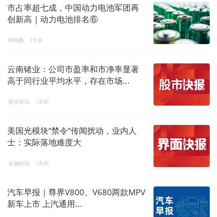
市占率超七成，中国动力电池军团再
创新高 | 动力电池排名⑥
锂电圈
1天前
云南锗业：公司市盈率和市净率显著
高于同行业平均水平，存在市场...
股市快讯
1天前
美国光模块“禁令”传闻扰动，业内人
士：实际落地难度大
金融快讯
1天前
汽车早报｜尊界V800、V680两款MPV
新车上市 上汽通用...