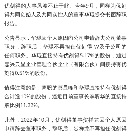
优刻得的人事风波不止于此。
今年
9
月
，同样为优刻
得共同创始人及共同实控人的董事华琨提交书面辞职
报告。
公告显示
，华琨因个人原因向公司申请辞去公司董事
职务，辞职后，华琨不再担任优刻得-W及子公司的
任何职务。华琨直接持有优刻得5.17%的股份，通过
嘉兴云显企业管理合伙企业（有限合伙）间接持有优
刻得0.51%的股份。
值得注意的是
，
离职的
莫显峰
和
华琨直接持有优刻得
合计逾10%
的股份
，
逼近目前董事长季昕华的直接持
股比例11.22%
。
此外
，2022
年
10
月
，优刻得董事贺祥龙因个人原因
申请辞去董事职务，辞职后，贺祥龙不再担任优刻得