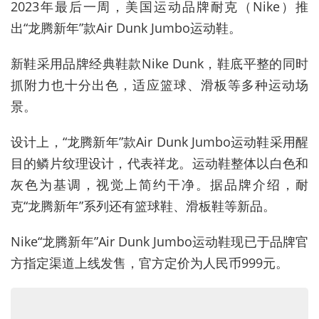
2023年最后一周，美国运动品牌耐克
（
Nike
）
推
出“龙腾新年”款Air
Dunk
Jumbo运动鞋
。
新鞋采用品牌经典鞋款Nike
Dunk
，
鞋底平整的同时
抓附力也十分出色
，
适应篮球
、
滑板等多种运动场
景
。
设计上
，
“龙腾新年”款Air
Dunk
Jumbo运动鞋采用醒
目的鳞片纹理设计
，
代表祥龙
。
运动鞋整体以白色和
灰色为基调
，
视觉上简约干净
。据品牌介绍，
耐
克“龙腾新年”系列还有篮球鞋
、
滑板鞋等新品
。
Nike“龙腾新年”Air
Dunk
Jumbo运动鞋现已于品牌官
方指定渠道上线发售
，
官方定价为人民币
999
元。