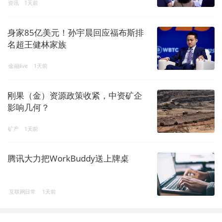
资讯
1天前
身家85亿美元！孙宇晨回应福布斯排
名超王健林家族
金融live
1天前
刚果（金）资源政策收紧，中资矿企
影响几何？
矿产
1天前
腾讯大力把WorkBuddy送上牌桌
互联网日常
1天前