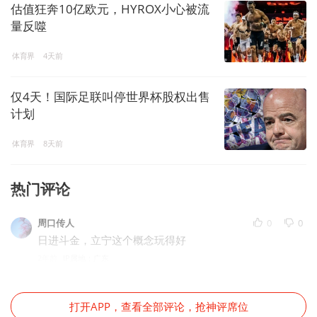
估值狂奔10亿欧元，HYROX小心被流
量反噬
体育界
4天前
仅4天！国际足联叫停世界杯股权出售
计划
体育界
8天前
热门评论
周口传人
0
0
日进斗金，立宁这个概念玩得好
2年前
IP属地：广东
打开APP，查看全部评论，抢神评席位