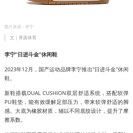
图片来源：李宁
文｜界面体育
李宁“日进斗金”休闲鞋
2023年12月，国产运动品牌李宁推出“日进斗金”休闲
鞋
。
新鞋搭载DUAL
CUSHION双层舒适系统
，
搭配软弹
PU鞋垫
，
能有效缓解足部压力
，
带来软弹舒适的脚
感
。
大底为橡胶材质
，
辅以不同底纹设计
，
提升了摩
擦系数
。