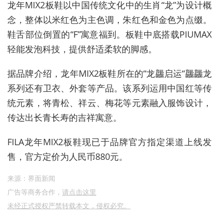
龙年MIX2板鞋以中国传统文化中的生肖“龙”为设计概
念，整体以米红色为主色调，朱红色和金色为点缀。
鞋舌部位倒置的“F”寓意福到。
板鞋中底搭载PIUMAX
轻能发泡科技，提供舒适柔软的脚感。
据品牌介绍，
龙年MIX2板鞋所在的
“龙龘启运“龘龘龙
系列还有卫衣、外套等产品。
该系列运用中国红等传
统元素，将青松、祥云、梅花等元素融入服饰设计，
传达出长青长寿的吉祥寓意。
FILA龙年MIX2板鞋现已于品牌官方指定渠道上线发
售
，
官方定价为人民币
880元。
来源：界面新闻
广告等商务合作，
请点击这里
未经正式授权严禁转载本文，侵权必究。