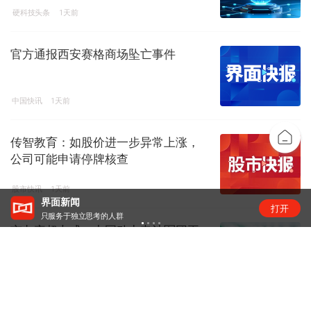
硬科技头条
1天前
官方通报西安赛格商场坠亡事件
中国快讯
1天前
传智教育：如股价进一步异常上涨，
公司可能申请停牌核查
股市快讯
1天前
界面新闻
打开
只服务于独立思考的人群
市占率超七成，中国动力电池军团再
创新高 | 动力电池排名⑥
锂电圈
1天前