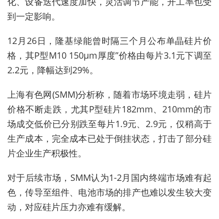
化、设备迭代速度加快，灵活调节产能，开工率也受
到一定影响。
12
月26日，隆基绿能曾时隔三个月公布单晶硅片价
格，其P型M10 150μm厚度”价格由每片3.1元下调至
2.2元，降幅达到29%。
上海有色网(SMM)分析称，随着市场环境走弱，硅片
价格不断走跌，尤其P型硅片182mm、210mm的市
场成交低价已分别跌至每片1.9元、2.9元，仅稍高于
生产成本，完全成本已处于倒挂状态，打击了部分硅
片企业生产积极性。
对于后续市场，SMM认为1-2月国内终端市场难有起
色，传导至组件、电池市场的排产也难以发生较大变
动，对应硅片压力亦难有缓解。