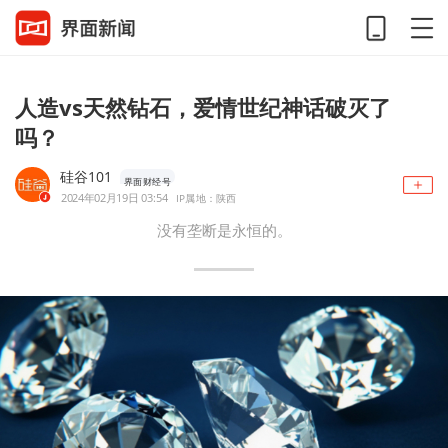
人造vs天然钻石，爱情世纪神话破灭了
吗？
硅谷101
界面财经号
2024年02月19日 03:54
IP属地：陕西
没有垄断是永恒的。