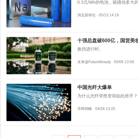
0.3元/Wh的电池，能撬动多大
洞见新研社
·
05/13 14:19
十强总盘破600亿，国货美
换挡进行时。
未来迹FutureBeauty
·
05/06 13:08
中国光纤大爆单
为什么光纤突然变得如此抢手？
华商韬略
·
04/28 13:20