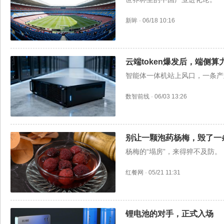
新眸
·
06/18 10:16
云端token爆发后，端侧
智能体一体机站上风口，一条产
数智前线
·
06/03 13:26
别让一颗泡药杨梅，毁了一
杨梅的“塌房”，来得猝不及防。
红餐网
·
05/21 11:31
锂电池的对手，正式入场