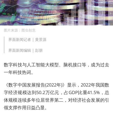
图片来源：图虫创意
界面新闻记者 |
黄景源
界面新闻编辑 |
彭朋
数字科技与人工智能大模型、脑机接口等，成为过去
一年科技热词。
《数字中国发展报告
(2022
年
)》显示，2022
年我国数
字经济规模达到
50.2
万亿元，占
GDP
比重
41.5%
，
总
体规模连续多年位居世界第二，对经济社会发展的引
领支撑作用日益凸显。