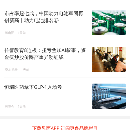
市占率超七成，中国动力电池军团再
创新高 | 动力电池排名⑥
锂电圈
1天前
传智教育8连板：扭亏叠加AI叙事，资
金疯炒股价踩严重异动红线
资本风云
1天前
恒瑞医药拿下GLP-1入场券
药事会
1天前
下载界面APP 订阅更多品牌栏目