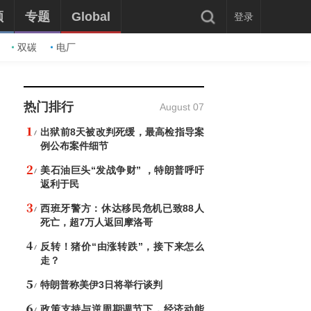
频
专题
Global
登录
双碳
电厂
热门排行
August 07
出狱前8天被改判死缓，最高检指导案
例公布案件细节
美石油巨头“发战争财” ，特朗普呼吁
返利于民
西班牙警方：休达移民危机已致88人
死亡，超7万人返回摩洛哥
反转！猪价“由涨转跌”，接下来怎么
走？
特朗普称美伊3日将举行谈判
政策支持与逆周期调节下，经济动能