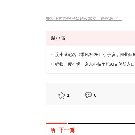
未经正式授权严禁转载本文，侵权必究。
度小满
度小满冠名《乘风2026》引争议，同业倾
蚂蚁、度小满、京东科技争抢AI支付新入
1
0
下一篇