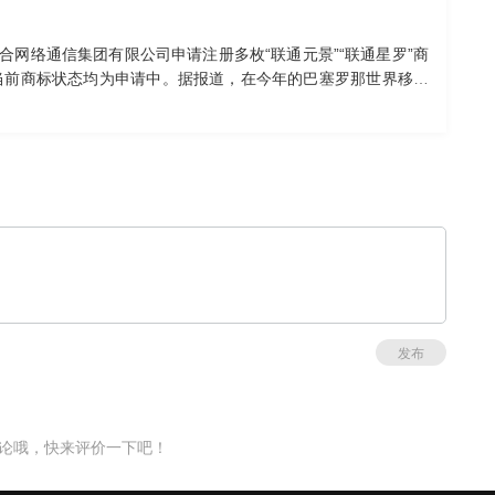
合网络通信集团有限公司申请注册多枚“联通元景”“联通星罗”商
当前商标状态均为申请中。据报道，在今年的巴塞罗那世界移动
模型体系及面向联通云的“星罗”先进算力调度平台等一系列人工智
发布
论哦，快来评价一下吧！