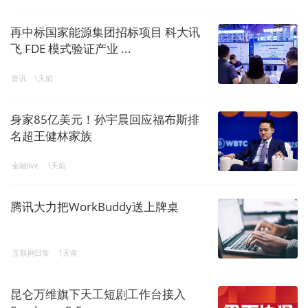
再中标国家能源集团招标项目 科大讯
飞 FDE 模式验证产业 ...
资讯
1天前
身家85亿美元！孙宇晨回应福布斯排
名超王健林家族
金融live
1天前
腾讯大力把WorkBuddy送上牌桌
互联网日常
1天前
昆仑万维旗下天工短剧工作台接入