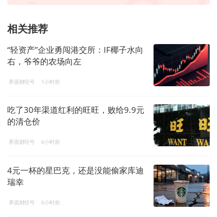
相关推荐
“轻资产”企业勇闯港交所：IF椰子水向
右，爷爷的农场向左
界面财经号
1小时前
吃了30年渠道红利的旺旺，败给9.9元
的清仓价
界面财经号
6小时前
4元一杯的星巴克，还是没能偷家库迪
瑞幸
界面财经号
6小时前