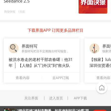
Seedance 2.5
商业快报
1天前
下载界面APP 订阅更多品牌栏目
界面特写
界面
界面特写栏目不定期推出特写报道，
独家
被洪水卷走的老村干部农春曙：他31
【独家】lul
年
【人物】从“门外汉”到“救火队
深圳佳贤通
长”：
查看内容
去APP订阅
查看内容
关注界面
进入首页
APP下载
“锂业双雄”净利齐翻番，扣非净利却呈“冷暖”两