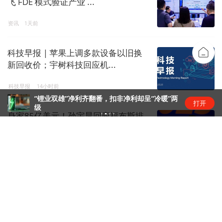
飞 FDE 模式验证产业 ...
资讯
1天前
科技早报 | 苹果上调多款设备以旧换
新回收价；宇树科技回应机...
科技早报
14小时前
“锂业双雄”净利齐翻番，扣非净利却呈“冷暖”两
打开
级
身家85亿美元！孙宇晨回应福布斯排
名超王健林家族
金融live
1天前
刚果（金）资源政策收紧，中资矿企
影响几何？
矿产
1天前