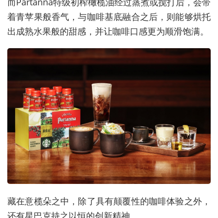
而Partanna特级初榨橄榄油经过蒸煮或搅打后，会带
着青苹果般香气，与咖啡基底融合之后，则能够烘托
出成熟水果般的甜感，并让咖啡口感更为顺滑饱满。
藏在意榄朵之中，除了具有颠覆性的咖啡体验之外，
还有星巴克持之以恒的创新精神。