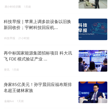
两小时经济圈
1天前
科技早报 | 苹果上调多款设备以旧换
新回收价；宇树科技回应机...
科技早报
21小时前
再中标国家能源集团招标项目 科大讯
飞 FDE 模式验证产业 ...
资讯
1天前
身家85亿美元！孙宇晨回应福布斯排
名超王健林家族
金融live
1天前