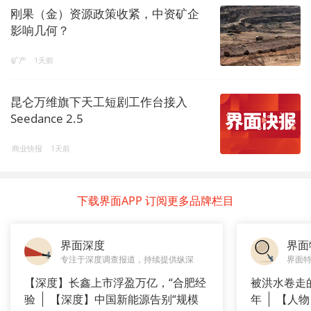
刚果（金）资源政策收紧，中资矿企
影响几何？
矿产
1天前
昆仑万维旗下天工短剧工作台接入
Seedance 2.5
商业快报
1天前
下载界面APP 订阅更多品牌栏目
界面深度
界面
专注于深度调查报道，持续提供纵深
界面
【深度】长鑫上市浮盈万亿，“合肥经
被洪水卷走
验
【深度】中国新能源告别“规模
年
【人物