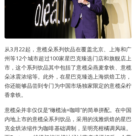
从3月22起，意榄朵系列饮品在覆盖北京、上海和广
州等12个城市超过100家星巴克臻选门店和旗舰店上
市，这个系列饮品其中包括了意榄朵燕麦拿铁、意榄
朵冰震浓缩等。此外，在星巴克臻选上海烘焙工坊，
你还能够品尝到专门为中国市场独家限定的意榄朵柠
香拿铁。
意榄朵并非仅仅是“橄榄油+咖啡”的简单拼配。在中国
内地上市的意榄朵系列饮品，采用的浅雅烘焙的星巴
克金烘浓缩作为咖啡基础调制，呈明亮柑橘调风味。