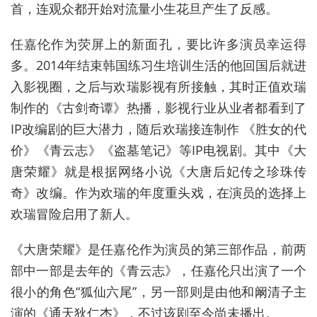
首，连观众都开始对流量小生花旦产生了反感。
任嘉伦作为荧屏上的新面孔，要比许多演员幸运得
多。2014年结束韩国练习生培训生活的他回国后就进
入影视圈，之后与欢瑞影视有所接触，其时正值欢瑞
制作的《古剑奇谭》热播，影视行业从业者都看到了
IP改编剧的巨大潜力，随后欢瑞接连制作 《胜女的代
价》《青云志》《盗墓笔记》等IP电视剧。其中《大
唐荣耀》就是根据网络小说《大唐后妃传之珍珠传
奇》改编。作为欢瑞的年度重头戏，在演员的选择上
欢瑞冒险启用了新人。
《大唐荣耀》是任嘉伦作为演员的第三部作品，前两
部中一部是去年的《青云志》，任嘉伦只出演了一个
很小的角色“狐仙六尾”，另一部则是由他和阚清子主
演的《通天狄仁杰》，不过该剧至今尚未播出。