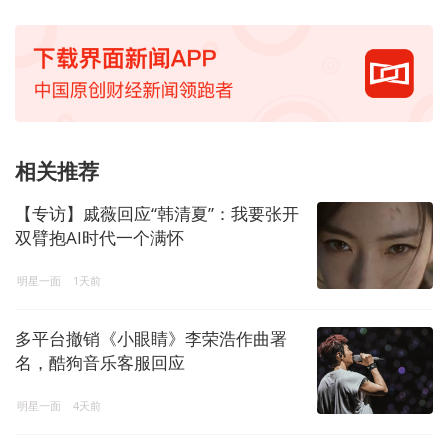
相关推荐
【专访】戚薇回应“韩清夏”：我要张开
双臂抱AI时代一个满怀
明星一面
1天前
多平台撤销《小眼睛》李荣浩作曲署
名，酷狗音乐客服回应
明星一面
4天前