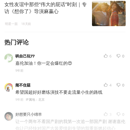
女性友谊中那些“伟大的屁话”时刻｜专
访《想你了》导演麻赢心
明星一面
18天前
热门评论
哄自己玩77
6
0
嘉伦加油！你一定会爆红的😍
9年前
闹不住菇
4
0
希望国超好好磨练演技不要走流量小生的路线
9年前
IP属地：北京
好想要只小绵羊
3
0
让一个两年不看国产剧的我第一次追一部国产剧 谢谢嘉伦
你让已经快对国产古装爱情剧失望的我重新燃起信心