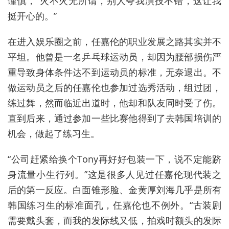
谨慎，“火不火无所谓，别人夸我演技不错，这让我
挺开心的。”
在进入娱乐圈之前，任嘉伦的职业发展之路其实并不
平坦。他曾是一名乒乓球运动员，却因为腰部损伤严
重导致身体条件达不到运动员的标准，无奈退出。不
做运动员之后的任嘉伦也参加过选秀活动，组过团，
练过舞，然而临近出道时，他却和队友同时受了伤。
直到后来，通过参加一些比赛他得到了去韩国培训的
机会，做起了练习生。
“公司赶紧给换个Tony再好好包装一下，说不定能跻
身流量小生行列。”这是很多人见过任嘉伦现代装之
后的第一反应。白面锥形脸、金黄厚刘海几乎是所有
韩国练习生的标准面孔，任嘉伦也不例外。“古装剧
需要戴头套，而我的发际线又低，拍戏时额头的发际