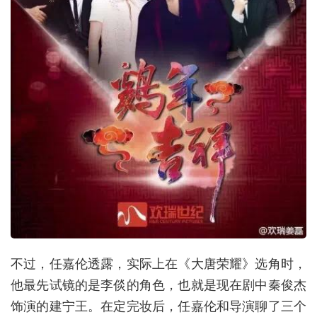
不过，任嘉伦透露，实际上在《大唐荣耀》选角时，
他最先试镜的是李倓的角色，也就是现在剧中秦俊杰
饰演的建宁王。在定完妆后，任嘉伦和导演聊了三个