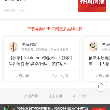
商业快报
1天前
下载界面APP 订阅更多品牌栏目
界面独家
界面
独家消息，新鲜视角，尽在界面独家
界面
【独家】lululemon劲敌Alo
独家｜
被洪水卷走
深圳佳贤通信独家回应：英伟达A
年
【人物
长”：
查看内容
去APP订阅
查看内容
关注界面
进入首页
APP下载
“锂业双雄”净利齐翻番，扣非净利却呈“冷暖”两