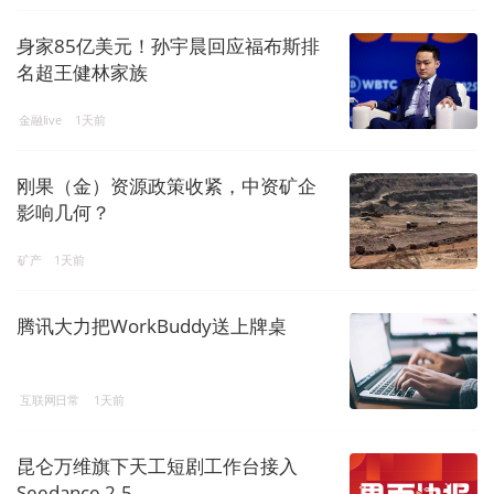
身家85亿美元！孙宇晨回应福布斯排
名超王健林家族
金融live
1天前
刚果（金）资源政策收紧，中资矿企
影响几何？
矿产
1天前
腾讯大力把WorkBuddy送上牌桌
互联网日常
1天前
昆仑万维旗下天工短剧工作台接入
Seedance 2.5