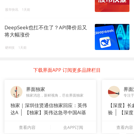
股市快讯
1天前
DeepSeek也扛不住了？API降价后又
将大幅涨价
硬科技
1天前
下载界面APP 订阅更多品牌栏目
界面独家
界面
独家消息，新鲜视角，尽在界面独家
专注
独家｜深圳佳贤通信独家回应：英伟
【深度】长
达A
【独家】英伟达急寻中国AI基
验
【深度
站供应商
崇拜”
查看内容
去APP订阅
查看内容