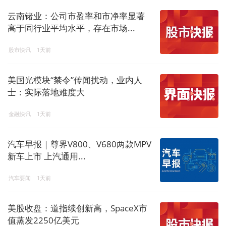
云南锗业：公司市盈率和市净率显著
高于同行业平均水平，存在市场...
股市快讯
1天前
美国光模块“禁令”传闻扰动，业内人
士：实际落地难度大
金融快讯
1天前
汽车早报｜尊界V800、V680两款MPV
新车上市 上汽通用...
汽车要闻
1天前
美股收盘：道指续创新高，SpaceX市
值蒸发2250亿美元