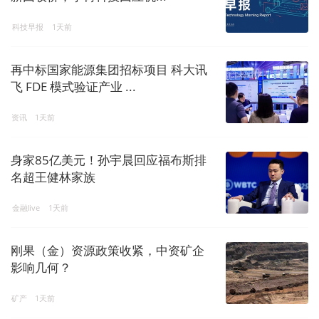
科技早报
1天前
再中标国家能源集团招标项目 科大讯
飞 FDE 模式验证产业 ...
资讯
1天前
身家85亿美元！孙宇晨回应福布斯排
名超王健林家族
金融live
1天前
刚果（金）资源政策收紧，中资矿企
影响几何？
矿产
1天前