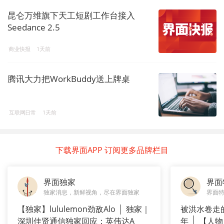
昆仑万维旗下天工短剧工作台接入
Seedance 2.5
商业快报
1天前
腾讯大力把WorkBuddy送上牌桌
互联网日常
1天前
下载界面APP 订阅更多品牌栏目
界面独家
界面
独家消息，新鲜视角，尽在界面独家
界面
【独家】lululemon劲敌Alo
独家｜
被洪水卷走
深圳佳贤通信独家回应：英伟达A
年
【人物