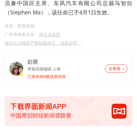
员兼中国区主席、东风汽车有限公司总裁马智欣
（
Stephen Ma
），该任命已于
4
月
1
日生效。
来源：界面新闻
广告等商务合作，
请点击这里
未经正式授权严禁转载本文，侵权必究。
彭朋
界面高级编辑
上海
去看看
已发布889篇优质内容