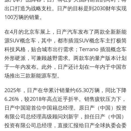
出口打造为战略支柱。日产的目标是到
2030
财年实现
100
万辆的销量。
在
4
月的北京车展上，日产汽车发布了两款全新新能
源
SUV
概念车，其中，都市插混
SUV
概念车主打极简
科技风格，贴合城市出行需求；
Terrano
插混概念车
外形硬派，可兼顾越野需求。两款车的量产版本计划
于一年内发布。此外，日产还计划在一年内于中国市
场推出三款新能源车型。
2025
年，日产在华累计销量约
65.30
万辆，同比下降
6.26%
，较
2018
年高点近乎折半。销售疲软压力下，
日产中国迎首位中国籍总经理。原日产（中国）投资
有限公司总经理高级顾问刘新宇，担任日产（中国）
投资有限公司总经理，直接汇报给日产全球执委会委