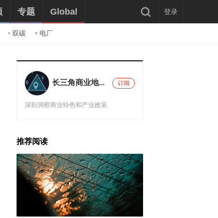
频
专题
Global
登录
双碳
电厂
长三角商业地...
订阅
深刻洞察商业特色和产业政策
推荐阅读