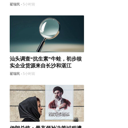
翟瑞民
·
5小时前
汕头调查“抗生素”牛蛙，初步核
实企业货源来自长沙和湛江
翟瑞民
·
5小时前