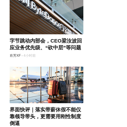
字节跳动内部会，CEO梁汝波回
应业务优先级、“砍中层”等问题
肖芳XF
·
4小时前
界面快评｜落实带薪休假不能仅
靠领导带头，更需要用刚性制度
倒逼