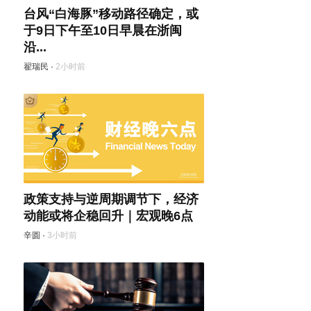
台风“白海豚”移动路径确定，或
于9日下午至10日早晨在浙闽
沿...
翟瑞民
·
2小时前
政策支持与逆周期调节下，经济
动能或将企稳回升｜宏观晚6点
辛圆
·
3小时前