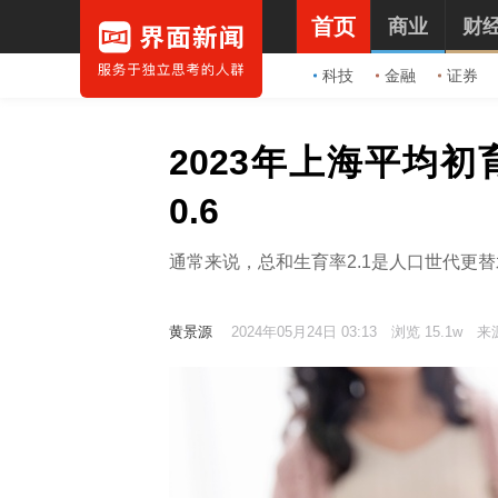
首页
商业
财
科技
金融
证券
2023年上海平均初
0.6
通常来说，总和生育率2.1是人口世代更
黄景源
2024年05月24日 03:13
浏览 15.1w
来