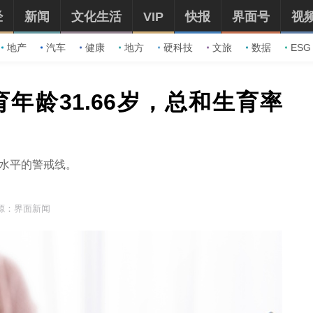
经
新闻
文化生活
VIP
快报
界面号
视
地产
汽车
健康
地方
硬科技
文旅
数据
ESG
育年龄31.66岁，总和生育率
替水平的警戒线。
源：界面新闻