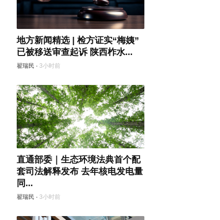
地方新闻精选 | 检方证实“梅姨”
已被移送审查起诉 陕西柞水...
翟瑞民
·
3小时前
直通部委｜生态环境法典首个配
套司法解释发布 去年核电发电量
同...
翟瑞民
·
3小时前