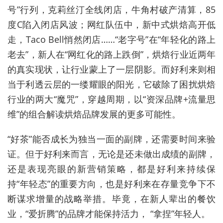
号”行列，克莉丝汀全线闭店，牛角村破产清算，85
度C陷入闭店风波；网红队伍中，新中式烘焙高开低
走，Taco Bell悄然闭店……“老字号”在“年轻化的路上
老去”，新人在“网红化的路上跌倒”，烘焙行业近两年
的真实现状，让行业蒙上了一层阴影。而好利来则相
当于利透云层的一缕耀眼的阳光，它破除了困扰烘焙
行业的两大“魔咒”，穿越周期，以“资深品牌+流量思
维”的组合解读烘焙品牌发展的更多可能性。
“好茶”能否成长为独当一面的副牌，还需要时间来验
证。但于好利来而言，无论是还未做出成绩的副牌，
还是表现亮眼的新营销策略，都是好利来持续保
持“年轻态”的重要方向，也是好利来在存量竞争下不
断谋求增量的战略举措。毕竟，在新人辈出的餐饮
业，“爱折腾”的品牌才能保持活力， “拿捏”年轻人。