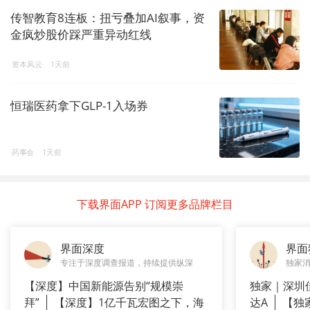
传智教育8连板：扭亏叠加AI叙事，资
金疯炒股价踩严重异动红线
资本风云
1天前
恒瑞医药拿下GLP-1入场券
药事会
1天前
下载界面APP 订阅更多品牌栏目
界面深度
界面
专注于深度调查报道，持续提供纵深
独家
【深度】中国新能源告别“规模崇
独家｜深圳
拜”
【深度】1亿千瓦宏图之下，海
达A
【独