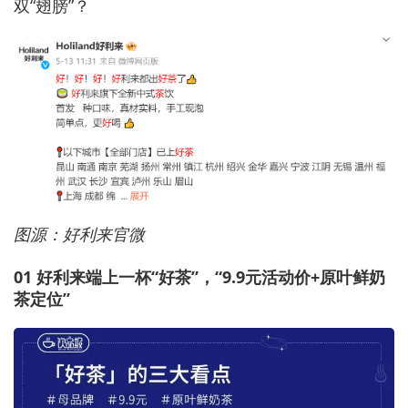
双“翅膀”？
图源：好利来官微
01 好利来端上一杯“好茶”，“9.9元活动价+原叶鲜奶
茶定位”