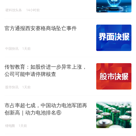
硬科技头条
14小时前
官方通报西安赛格商场坠亡事件
中国快讯
1天前
传智教育：如股价进一步异常上涨，
公司可能申请停牌核查
股市快讯
1天前
市占率超七成，中国动力电池军团再
创新高 | 动力电池排名⑥
锂电圈
1天前