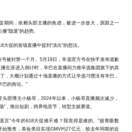
18大促期间，依赖头部主播的焦虑，被进一步放大，原因之一
播“隐退”的趋势。
18大促的首场直播中提到“淡出”的想法。
账号被封禁一个月。5月19日，辛选官方号在快手发布道歉
直播生涯进入倒计时，辛巴在直播间力推辛选集团旗下的其
少了，大概计划通过十场直播的方式让辛选习惯没有辛巴，
巴的舆论。”
音头部博主小杨哥，2024年以来，小杨哥直播频次减少，
场”，推出短剧，跨界电音节，转型文娱赛道。
直言“今年的618大促难不难？我觉得是难的。”据青眼数
开始预售，美妆类目实现GMV约27亿元，较去年同期的近