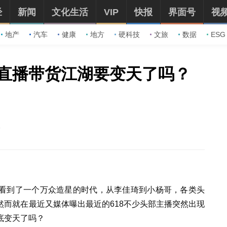
经
新闻
文化生活
VIP
快报
界面号
视
地产
汽车
健康
地方
硬科技
文旅
数据
ESG
直播带货江湖要变天了吗？
看到了一个万众造星的时代，从李佳琦到小杨哥，各类头
而就在最近又媒体曝出最近的618不少头部主播突然出现
底变天了吗？