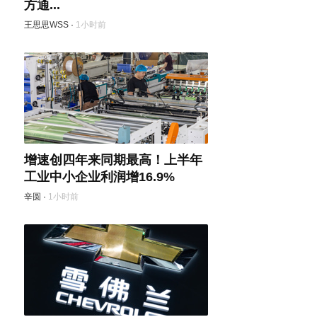
方通...
王思思WSS
·
1小时前
增速创四年来同期最高！上半年
工业中小企业利润增16.9%
辛圆
·
1小时前