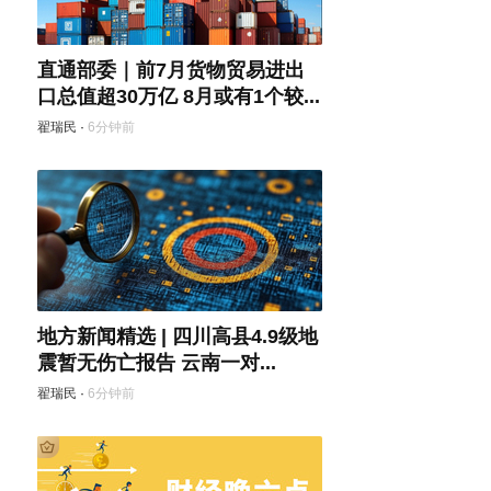
直通部委｜前7月货物贸易进出
口总值超30万亿 8月或有1个较...
翟瑞民
·
6分钟前
地方新闻精选 | 四川高县4.9级地
震暂无伤亡报告 云南一对...
翟瑞民
·
6分钟前