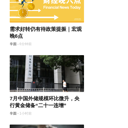
需求好转仍有待政策提振｜宏观
晚6点
辛圆
·
6分钟前
7月中国外储规模环比微升，央
行黄金储备“二十一连增”
辛圆
·
1小时前