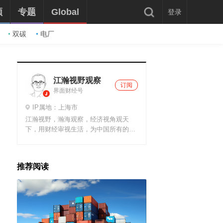
频
专题
Global
登录
双碳
电厂
江瀚视野观察
订阅
界面财经号
IP属地：上海市
江瀚视野，瀚海观察，经济视角观天
下，用财经审视生活，为中国所有的中
产人群服务，做几亿中国人自己的财经
平台，让我们一起为了实现财富的增值
而奋斗吧！
推荐阅读