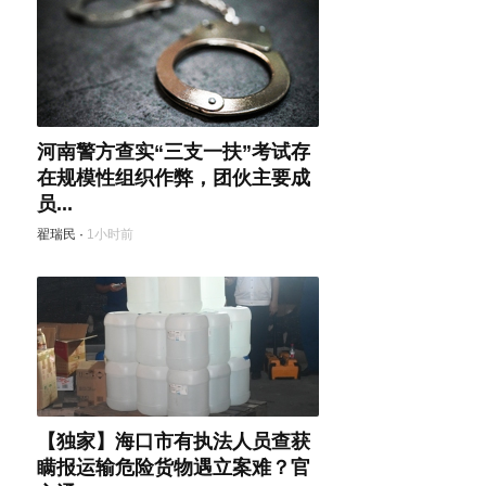
河南警方查实“三支一扶”考试存
在规模性组织作弊，团伙主要成
员...
翟瑞民
·
1小时前
【独家】海口市有执法人员查获
瞒报运输危险货物遇立案难？官