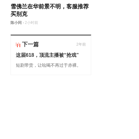
雪佛兰在华前景不明，客服推荐
买别克
陈小同
·
2小时前
下一篇
2年前
这届618，顶流主播被“抢戏”
短剧带货，让吆喝不再过于赤裸。