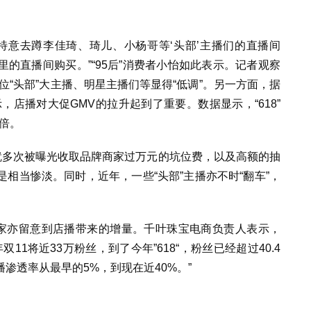
没有特意去蹲李佳琦、琦儿、小杨哥等‘头部’主播们的直播间
的直播间购买。”“95后”消费者小怡如此表示。记者观察
多位“头部”大主播、明星主播们等显得“低调”。另一方面，据
示，店播对大促GMV的拉升起到了重要。数据显示，“618”
2倍。
就多次被曝光收取品牌商家过万元的坑位费，以及高额的抽
相当惨淡。同时，近年，一些“头部”主播亦不时“翻车”，
商家亦留意到店播带来的增量。千叶珠宝电商负责人表示，
11将近33万粉丝，到了今年”618“，粉丝已经超过40.4
渗透率从最早的5%，到现在近40%。”