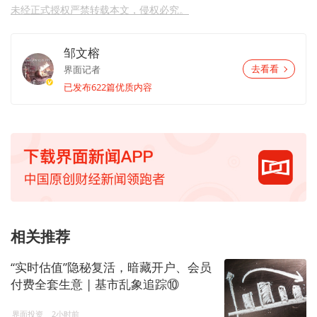
未经正式授权严禁转载本文，侵权必究。
邹文榕
界面记者
去看看
已发布622篇优质内容
相关推荐
“实时估值”隐秘复活，暗藏开户、会员
付费全套生意 | 基市乱象追踪⑩
界面投资
2小时前