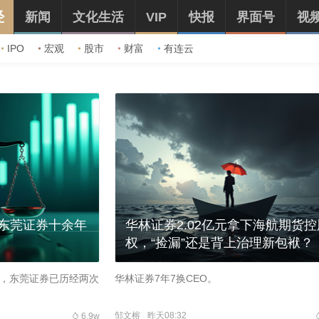
经
新闻
文化生活
VIP
快报
界面号
视
IPO
宏观
股市
财富
有连云
东莞证券十余年
华林证券2.02亿元拿下海航期货控
权，“捡漏”还是背上治理新包袱？
上，东莞证券已历经两次
华林证券7年7换CEO。
邹文榕
昨天08:32
6.9w