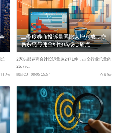
全
二季度券商投诉量同比大增八成，交
易系统与佣金纠纷成核心痛点
柜难
2家头部券商合计投诉量达2471件，占全行业总量的
25.7%。
陈靖CJ
08/05 15:57
11.3w
6.9w