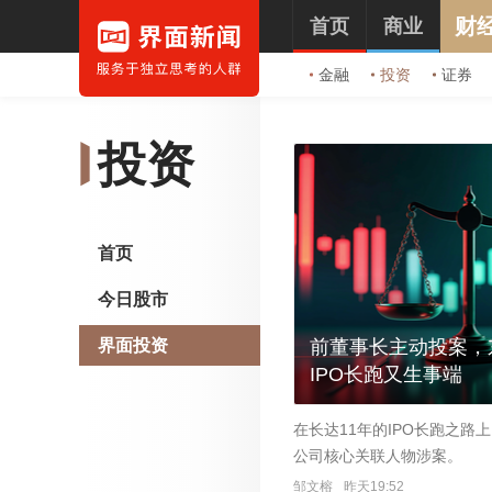
财
首页
商业
金融
投资
证券
投资
首页
今日股市
界面投资
前董事长主动投案，
IPO长跑又生事端
在长达11年的IPO长跑之路
公司核心关联人物涉案。
邹文榕
昨天19:52