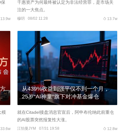
O保
千惠资产为何最终被认定为非法经营罪，是市场关
注的一大焦点。
穆玥
08/02 11:28
13.9w
13.7w
九方
从439%收益到强平仅不到一个月，
顾
25岁“AI神童”旗下对冲基金爆仓
大模
就在Citadel接盘消息官宣后，阿申布伦纳此前重仓
的AI股票突然报复性大涨。
江怡曼JYM
07/31 19:58
33.6w
12.8w