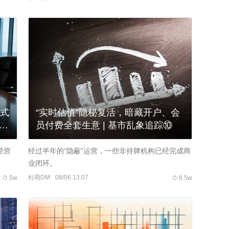
正式
“实时估值”隐秘复活，暗藏开户、会
键
员付费全套生意 | 基市乱象追踪⑩
经营
经过半年的“隐蔽”运营，一些非持牌机构已经完成商
业闭环。
杜萌DM
08/06 13:07
5w
8.5w