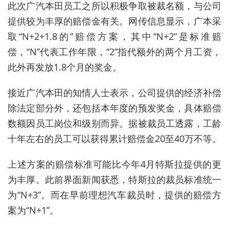
此次广汽本田员工之所以积极争取被裁名额，与公司
提供较为丰厚的赔偿金有关。网传信息显示，
广本采
取“N+2+1.8的”赔偿方案，其中“N+2”是标准赔
偿，“N”代表
工作
年限，“2”
指代
额外的两个月工资，
此外
再
发放
1.8个月的奖金。
接近广汽本田的知情人士表示，公司提供的经济补偿
除法定部分外，还包括本年度的预发奖金，具体赔偿
数额因员工岗位和级别而异。据被裁员工透露，工龄
十年左右的员工可以获得累计赔偿金20至40万不等。
上述方案的赔偿标准可能比今年4月特斯拉提供的更
为丰厚。此前界面新闻获悉，特斯拉的裁员标准统一
为“
N+3”
。而在早前理想汽车裁员时，提供的赔偿方
案为“N+1”。