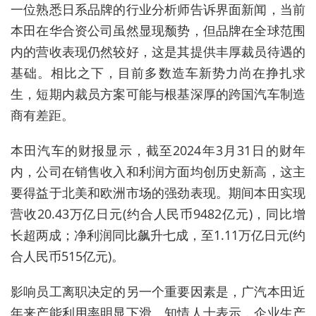
一位熟悉日系品牌的行业分析师告诉界面新闻，当前
本田在华合资公司虽然显现颓势，但品牌在全球范围
内的营收表现仍然较好，这是其提供丰厚裁员待遇的
基础。相比之下，目前多数造车新势力尚在挣扎求
生，短期内裁员方案可能与根基深厚的跨国汽车制造
商有差距。
本田汽车的财报显示，截至
2024年3月31日
的财年
内，公司在
销售收入和利润方面均创历史新高
，这
主
要得益于北美和欧洲市场的强劲表现。期间本田实现
营收20.43万亿日元
(
约合人民币9482亿元
)
，同比增
长超两成；净利润同比飙升七成，至1.11万亿日元
(
约
合人民币515亿元
)
。
影响员工离职决定的另一个重要因素是，广汽本田近
年来产能利用率明显下滑。知情人士表示，企业生产