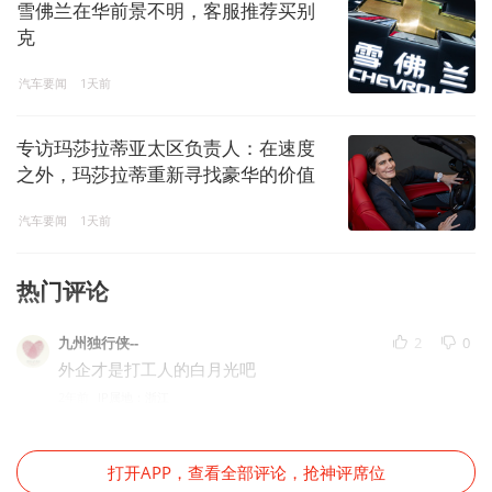
雪佛兰在华前景不明，客服推荐买别
克
汽车要闻
1天前
专访玛莎拉蒂亚太区负责人：在速度
之外，玛莎拉蒂重新寻找豪华的价值
坐标
汽车要闻
1天前
热门评论
九州独行侠--
2
0
外企才是打工人的白月光吧
2年前
IP属地：浙江
打开APP，查看全部评论，抢神评席位