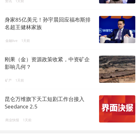
资讯
1天前
身家85亿美元！孙宇晨回应福布斯排
名超王健林家族
金融live
1天前
刚果（金）资源政策收紧，中资矿企
影响几何？
矿产
1天前
昆仑万维旗下天工短剧工作台接入
Seedance 2.5
商业快报
1天前