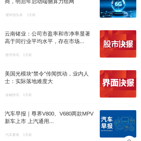
商，明后年启动端侧算力组网
硬科技头条
1天前
云南锗业：公司市盈率和市净率显著
高于同行业平均水平，存在市场...
股市快讯
1天前
美国光模块“禁令”传闻扰动，业内人
士：实际落地难度大
金融快讯
1天前
汽车早报｜尊界V800、V680两款MPV
新车上市 上汽通用...
汽车要闻
1天前