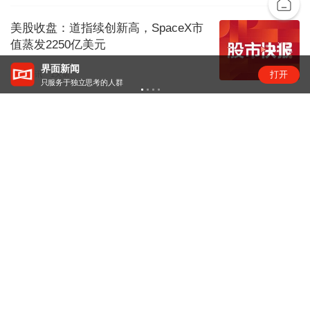
美股收盘：道指续创新高，SpaceX市
值蒸发2250亿美元
界面新闻
打开
股市快讯
1天前
只服务于独立思考的人群
DeepSeek也扛不住了？API降价后又
将大幅涨价
硬科技
1天前
下载界面APP 订阅更多品牌栏目
界面特写
界面
界面特写栏目不定期推出特写报道，
独家
被洪水卷走的老村干部农春曙：他31
独家｜深圳