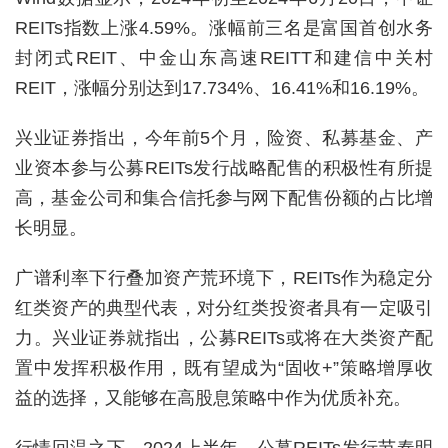
REITs指数上涨4.59%。涨幅前三名是富国首创水务
封闭式REIT、中金山东高速REITT和建信中关村
REIT，涨幅分别达到17.734%、16.41%和16.19%。
兴业证券指出，今年前5个月，险资、私募基金、产
业资本参与公募REITs发行战略配售的积极性有所提
高，基金公司和集合信托参与网下配售份额的占比增
长明显。
广谱利率下行叠加资产荒环境下，REITs作为稳定分
红类资产的典型代表，对分红类投资者具有一定吸引
力。兴业证券就指出，公募REITs或将在大类资产配
置中发挥积极作用，既有望成为“固收+”策略增厚收
益的选择，又能够在高股息策略中作为优质补充。
行情回温之下，2024上半年，公募REITs发行节奏明