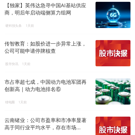
【独家】英伟达急寻中国AI基站供应
商，明后年启动端侧算力组网
硬科技头条
1天前
传智教育：如股价进一步异常上涨，
公司可能申请停牌核查
股市快讯
1天前
市占率超七成，中国动力电池军团再
创新高 | 动力电池排名⑥
锂电圈
1天前
云南锗业：公司市盈率和市净率显著
高于同行业平均水平，存在市场...