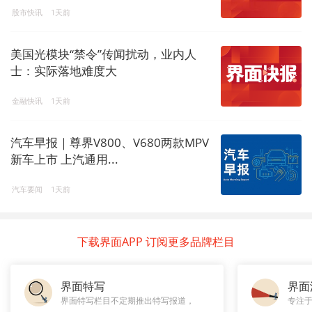
股市快讯
1天前
美国光模块“禁令”传闻扰动，业内人
士：实际落地难度大
金融快讯
1天前
汽车早报｜尊界V800、V680两款MPV
新车上市 上汽通用...
汽车要闻
1天前
下载界面APP 订阅更多品牌栏目
界面特写
界面
界面特写栏目不定期推出特写报道，
专注