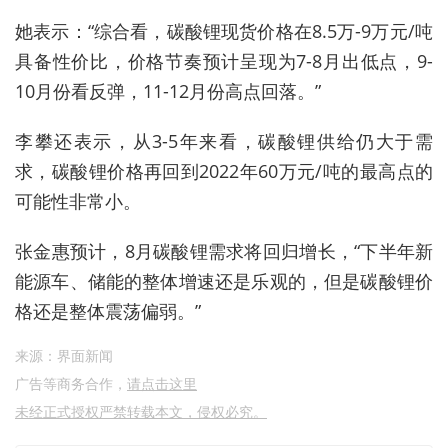
她表示：“
综合看，
碳酸锂现货价格在8.5万-9万元/吨
具备性价比，价格节奏预计呈现为7-8月出低点，9-
10月份看反弹，11-12月份高点回落。”
李攀还表示，
从3-5年来看，碳酸锂供给仍大于需
求，碳酸锂价格再回到
2022
年60万
元
/吨
的最高点的
可能性
非常
小
。
张金惠
预计
，
8月
碳酸锂
需求
将
回归增长，
“
下半年新
能源车
、
储能的整体增速还是乐观的，但是碳酸锂价
格还是整体震荡偏弱。
”
来源：界面新闻
广告等商务合作，
请点击这里
未经正式授权严禁转载本文，侵权必究。