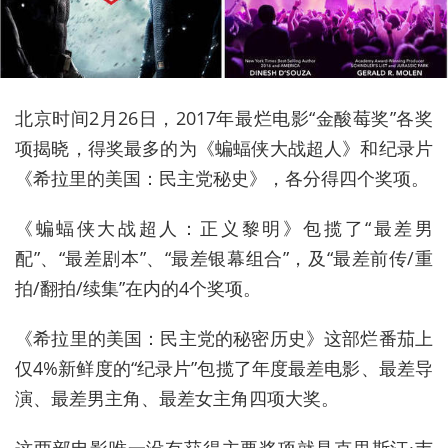
北京时间2月26日，2017年最烂电影“金酸莓奖”各奖
项揭晓，得奖最多的为《蝙蝠侠大战超人》和纪录片
《希拉里的美国：民主党秘史》，各分得四个奖项。
《蝙蝠侠大战超人：正义黎明》包揽了“最差男
配”、“最差剧本”、“最差银幕组合”，及“最差前传/重
拍/翻拍/续集”在内的4个奖项。
《希拉里的美国：民主党的秘密历史》这部烂番茄上
仅4%新鲜度的“纪录片”包揽了年度最差电影、最差导
演、最差男主角、最差女主角四项大奖。
这两部电影唯一没有获得主要奖项就是克里斯汀·韦