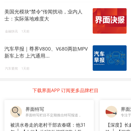
美国光模块“禁令”传闻扰动，业内人
士：实际落地难度大
金融快讯
1天前
汽车早报｜尊界V800、V680两款MPV
新车上市 上汽通用...
汽车要闻
1天前
下载界面APP 订阅更多品牌栏目
界面特写
界面
界面特写栏目不定期推出特写报道，
专注
被洪水卷走的老村干部农春曙：他31
【深度】长