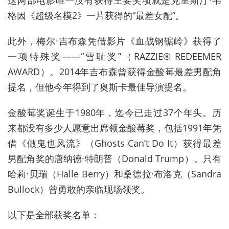
格因《超级名模2》一片获得的“最差女配”。
此外，梅尔·吉布森凭借影片《血战钢锯岭》获得了
一项特殊奖——“雪耻奖”（RAZZIE® REDEEMER
AWARD）。2014年吉布森曾获得金酸莓最差男配角
提名，但他今年得到了奥斯卡最佳导演提名。
金酸莓奖诞生于1980年，迄今已走过37个年头。历
来都没有多少人愿意出席领金酸莓奖，包括1991年凭
借《做鬼也风流》（Ghosts Can’t Do It）获得最差
男配角奖的唐纳德·特朗普（Donald Trump）。只有
哈莉·贝瑞（Halle Berry）和桑德拉·布洛克（Sandra
Bullock）曾勇敢的亲临现场领奖。
以下是全部获奖名单：