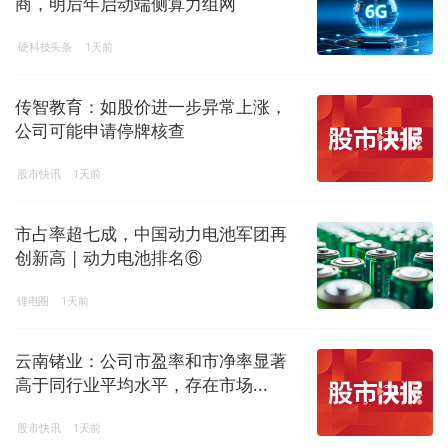
商，明后年启动端侧算力组网
硬科技头条
1天前
传智教育：如股价进一步异常上涨，
公司可能申请停牌核查
股市快讯
1天前
市占率超七成，中国动力电池军团再
创新高 | 动力电池排名⑥
锂电圈
1天前
云南锗业：公司市盈率和市净率显著
高于同行业平均水平，存在市场...
股市快讯
1天前