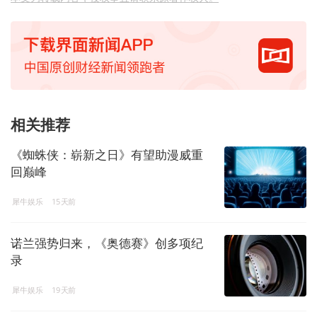
相关推荐
《蜘蛛侠：崭新之日》有望助漫威重
回巅峰
犀牛娱乐
15天前
诺兰强势归来，《奥德赛》创多项纪
录
犀牛娱乐
19天前