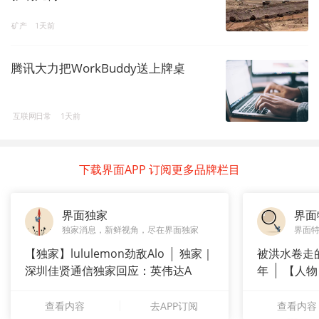
矿产
1天前
腾讯大力把WorkBuddy送上牌桌
互联网日常
1天前
下载界面APP 订阅更多品牌栏目
界面独家
界面
独家消息，新鲜视角，尽在界面独家
界面
【独家】lululemon劲敌Alo
独家｜
被洪水卷走
深圳佳贤通信独家回应：英伟达A
年
【人物
长”：
查看内容
去APP订阅
查看内容