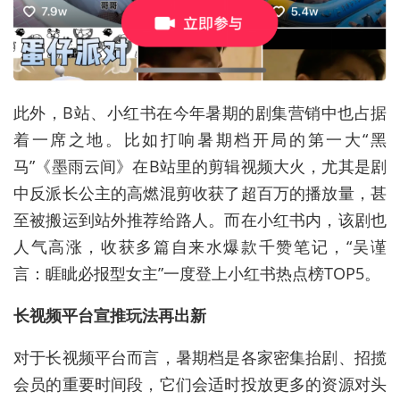
此外，B站、小红书在今年暑期的剧集营销中也占据
着一席之地。比如打响暑期档开局的第一大“黑
马”《墨雨云间》在B站里的剪辑视频大火，尤其是剧
中反派长公主的高燃混剪收获了超百万的播放量，甚
至被搬运到站外推荐给路人。而在小红书内，该剧也
人气高涨，收获多篇自来水爆款千赞笔记，“吴谨
言：睚眦必报型女主”一度登上小红书热点榜TOP5。
长视频平台宣推玩法再出新
对于长视频平台而言，暑期档是各家密集抬剧、招揽
会员的重要时间段，它们会适时投放更多的资源对头