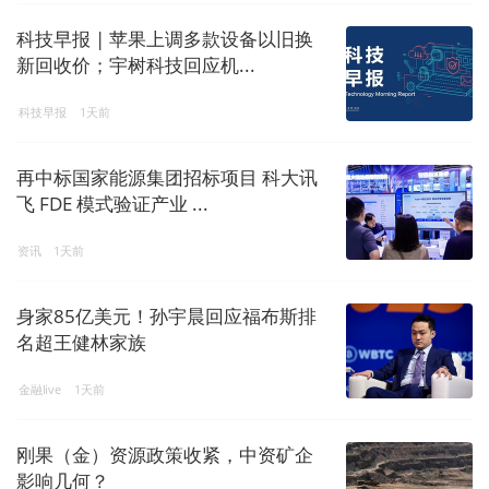
科技早报 | 苹果上调多款设备以旧换
新回收价；宇树科技回应机...
科技早报
1天前
再中标国家能源集团招标项目 科大讯
飞 FDE 模式验证产业 ...
资讯
1天前
身家85亿美元！孙宇晨回应福布斯排
名超王健林家族
金融live
1天前
刚果（金）资源政策收紧，中资矿企
影响几何？