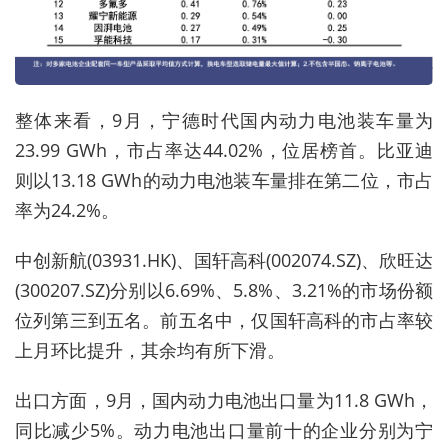
整体来看，9月，宁德时代国内动力电池装车量为
23.99 GWh，市占率达44.02%，位居榜首。比亚迪
则以13.18 GWh的动力电池装车量排在第二位，市占
率为24.2%。
中创新航(03931.HK)、国轩高科(002074.SZ)、欣旺达
(300207.SZ)分别以6.69%、5.8%、3.21%的市场份额
位列第三到五名。前五名中，仅国轩高科的市占率较
上月环比提升，其余均有所下滑。
出口方面，9月，国内动力电池出口量为11.8 GWh，
同比减少5%。动力电池出口量前十的企业分别为宁