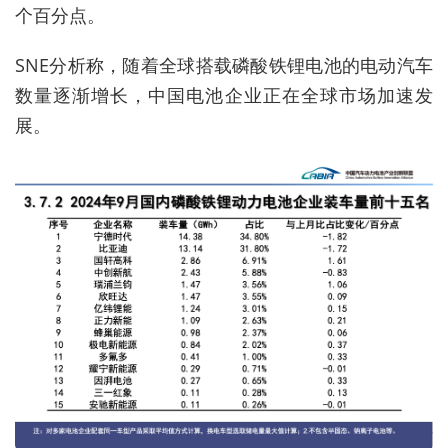
个百分点。
SNE分析称，随着全球搭载磷酸铁锂电池的电动汽车
数量逐渐增长，中国电池企业正在全球市场加速发
展。