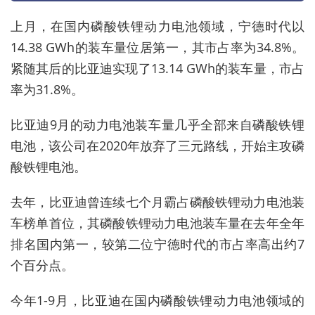
上月，在国内磷酸铁锂动力电池领域，宁德时代以
14.38 GWh的装车量位居第一，其市占率为34.8%。
紧随其后的比亚迪实现了13.14 GWh的装车量，市占
率为31.8%。
比亚迪9月的动力电池装车量几乎全部来自磷酸铁锂
电池，该公司在2020年放弃了三元路线，开始主攻磷
酸铁锂电池。
去年，比亚迪曾连续七个月霸占磷酸铁锂
动力
电池装
车榜单首位，其磷酸铁锂
动力
电池装车量在去年全年
排名国内第一，较第二位宁德时代的市占率高出约7
个百分点。
今年1-9月，比亚迪在国内磷酸铁锂动力电池领域的