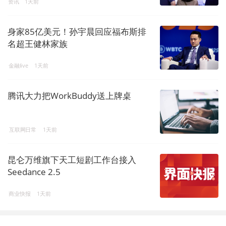
资讯
1天前
身家85亿美元！孙宇晨回应福布斯排
名超王健林家族
金融live
1天前
腾讯大力把WorkBuddy送上牌桌
互联网日常
1天前
昆仑万维旗下天工短剧工作台接入
Seedance 2.5
商业快报
1天前