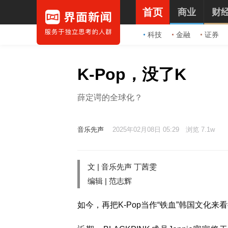
首页
商业
财
科技
金融
证券
K-Pop，没了K
薛定谔的全球化？
音乐先声
2025年02月08日 05:29
浏览 7.1w
文 |
音乐先声
丁茜雯
编辑 | 范志辉
如今，再把K-Pop当作“铁血”韩国文化