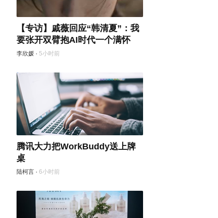
【专访】戚薇回应“韩清夏”：我
要张开双臂抱AI时代一个满怀
李欣媛
·
5小时前
腾讯大力把WorkBuddy送上牌
桌
陆柯言
·
6小时前