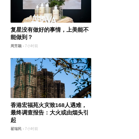
复星没有做好的事情，上美能不
能做到？
周芳颖
·
7小时前
香港宏福苑火灾致168人遇难，
最终调查报告：大火或由烟头引
起
翟瑞民
·
7小时前