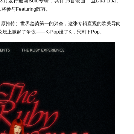
于3月发行最新Solo专辑，共计15首歌曲，且Dua Lipa、
人将参与Featuring阵容。
（原推特）世界趋势第一的兴奋，这张专辑直观的欧美导向
上掀起了争议——K-Pop没了K，只剩下Pop。