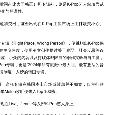
词占比大于韩语）和专辑外，则是K-Pop艺人愈加尝试
程化与严谨性。
加突出，甚至出现在K-Pop主流市场上主打欧美小众、
ght Place, Wrong Person》，便跳脱出K-Pop偶
在主义角度，使用英文创作探讨关于脆弱、社会反思等议
晦涩、小众的内容以及打破体裁限制的创作实验与自由度，
K-Pop专辑，更是“2024年所有流派中最大胆、最有想法的音
辑榜单唯一入榜的韩国专辑。
团，这张专辑在韩国本土市场成绩却并不如意，仅主打歌
elon收听便未入Top 100榜。
Lisa、Jennie等头部K-Pop艺人身上。