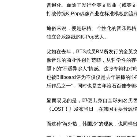
普遍化。而除了发行全英文歌曲（或英文歌
打破传统K-Pop偶像产业在标准模板的流
通俗来说，便是破格、个性化的音乐风格愈
独立音乐路线的K-Pop艺人。
比如在去年，BTS成员RM所发行的全英文专辑《Ri
像音乐的商业性创作范畴，从哲学性的存
题下的“不适异乡人”情感。这张专辑相对
也被Billboard评为不仅仅是去年最棒的
乐作品之一”，同时也是去年滚石百佳专
显而易见的是，即便出身自全球知名男
《LOST！》发布当日，在韩国主要音源榜单M
而这种“海外热，韩国冷”的现象，也同样出现在