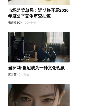
市场监管总局：近期将开展2026
年度公平竞争审查抽查
张倩楠ZQN
·
20分钟前
当萨莉·鲁尼成为一种文化现象
席梦茹
·
5小时前