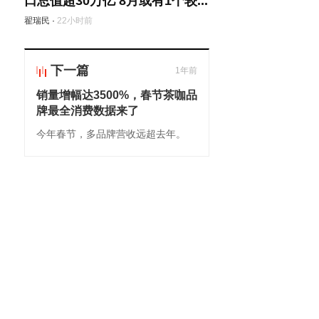
口总值超30万亿 8月或有1个较...
翟瑞民
·
22小时前
下一篇
1年前
销量增幅达3500%，春节茶咖品
牌最全消费数据来了
今年春节，多品牌营收远超去年。