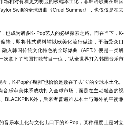
市场相对有着更为明显的极端本土化，非韩语歌曲在韩国
r Swift的全球爆曲《Cruel Summer》，也仅仅是在去
，也成为诸多K- Pop艺人的必经探索之路。而在当下，K-
走偏锋，即将韩式调料辅以欧美化流行做法，平衡受众口
s合作、融入韩国传统文化特色的全球爆曲《APT.》便是一类解
借此第一次拿下了韩国打歌节目一位，“从全世界打入韩国音乐市
，K-Pop的“瘸脚”也恰恰是败在了去“K”的全球本土化。
自有音乐审美体系成功打入全球市场，而是在主动融合的视
、BLACKPINK外，后来者普遍难以本土与海外的平衡兼
场的音乐本土化与文化出口下的K-Pop，某种程度上是对立