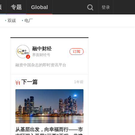
频
专题
Global
登录
双碳
电厂
融中财经
订阅
界面财经号
融资中国杂志的即时资讯平台
下一篇
1年前
推荐阅读
从基层出发，向幸福而行——市