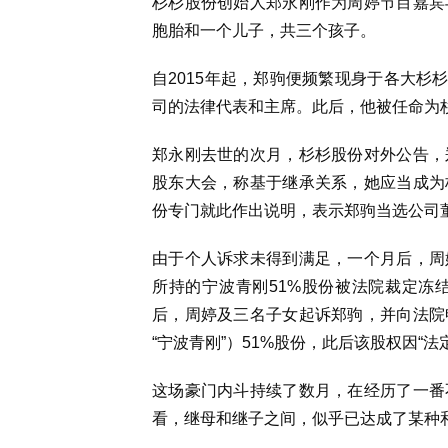
杉杉股份创始人郑永刚作为周婷节目嘉宾
胞胎和一个儿子，共三个孩子。
自2015年起，郑驹便频繁现身于各大杉
司的法律代表和主席。此后，他被任命为
郑永刚去世的次月，杉杉股份对外公告，
股东大会，称基于继承关系，她应当成为
份专门就此作出说明，表示郑驹当选公司
由于个人诉求未得到满足，一个月后，周
所持的宁波青刚51%股份被法院裁定冻
后，周婷及三名子女起诉郑驹，并向法院
“宁波青刚”）51%股份，此后该股权因“法
这场豪门内斗持续了数月，在经历了一番
看，继母和继子之间，似乎已达成了某种