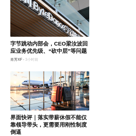
字节跳动内部会，CEO梁汝波回
应业务优先级、“砍中层”等问题
肖芳XF
·
3小时前
界面快评｜落实带薪休假不能仅
靠领导带头，更需要用刚性制度
倒逼