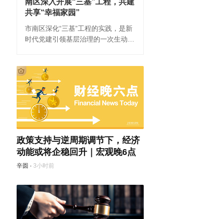
南区深入开展“三基”工程，共建
台风“白海豚”移动路径确定，或
共享“幸福家园”
于9日下午至10日早晨在浙闽
市南区深化“三基”工程的实践，是新
沿...
时代党建引领基层治理的一次生动探
翟瑞民
·
2小时前
索。
政策支持与逆周期调节下，经济
动能或将企稳回升｜宏观晚6点
辛圆
·
3小时前