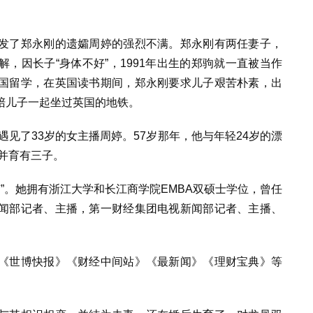
发了郑永刚的遗孀周婷的强烈不满。郑永刚有两任妻子，
，因长子“身体不好”，1991年出生的郑驹就一直被当作
国留学，在英国读书期间，郑永刚要求儿子艰苦朴素，出
陪儿子一起坐过英国的地铁。
遇见了33岁的女主播周婷。57岁那年，他与年轻24岁的漂
，并育有三子。
笛”。她拥有浙江大学和长江商学院EMBA双硕士学位，曾任
闻部记者、主播，第一财经集团电视新闻部记者、主播、
《世博快报》《财经中间站》《最新闻》《理财宝典》等