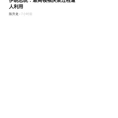
伊朗总统：最高领袖决策过程遭
人利用
陈升龙
·
7小时前