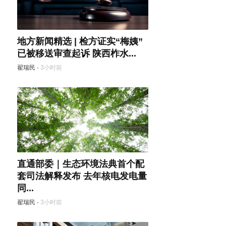
地方新闻精选 | 检方证实“梅姨”
已被移送审查起诉 陕西柞水...
翟瑞民
·
3小时前
直通部委｜生态环境法典首个配
套司法解释发布 去年核电发电量
同...
翟瑞民
·
3小时前