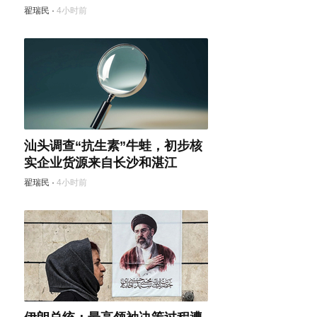
翟瑞民
·
4小时前
汕头调查“抗生素”牛蛙，初步核
实企业货源来自长沙和湛江
翟瑞民
·
4小时前