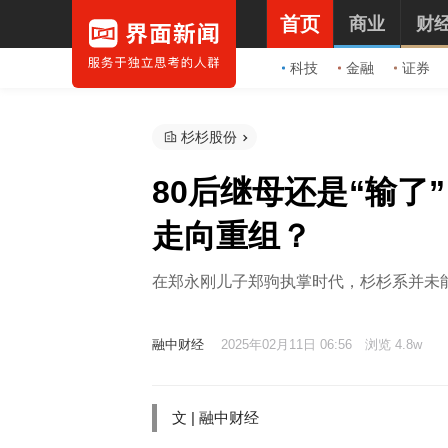
首页
商业
财
科技
金融
证券
杉杉股份
80后继母还是“输了
走向重组？
在郑永刚儿子郑驹执掌时代，杉杉系并未
融中财经
2025年02月11日 06:56
浏览 4.8w
文 | 融中财经