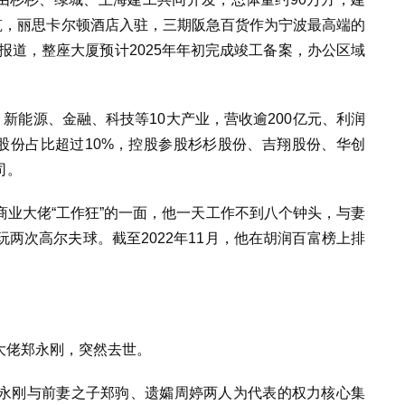
筑，丽思卡尔顿酒店入驻，三期阪急百货作为宁波最高端的
据报道，整座大厦预计2025年年初完成竣工备案，办公区域
、新能源、金融、科技等10大产业，营收逾200亿元、利润
业股份占比超过10%，控股参股杉杉股份、吉翔股份、华创
司。
业大佬“工作狂”的一面，他一天工作不到八个钟头，与妻
两次高尔夫球。截至2022年11月，他在胡润百富榜上排
商大佬郑永刚，突然去世。
永刚与前妻之子郑驹、遗孀周婷两人为代表的权力核心集