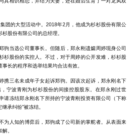
与其相识相恋，并结为夫妻，还在婚后生育了一对龙凤双
杉集团的大型活动中。2018年2月，他成为杉杉股份有限公
杉杉股份有限公司的总经理。
郑驹当选公司董事长。但随后，郑永刚遗孀周婷现身公司
杉杉股份的实控人。不过，对于周婷的公开发难，杉杉股
董事长的程序和选举结果均合法有效。
婷携三名未成年子女起诉郑驹。因该次起诉，郑永刚名下
结，宁波青刚为杉杉股份的间接控股股东。在郑永刚过世
申请冻结郑永刚名下所持的宁波青刚投资有限公司（下称
定继承纠纷”被冻结。
不为人知的博弈后，郑驹成了公司新的掌舵者。从表面来
和解。