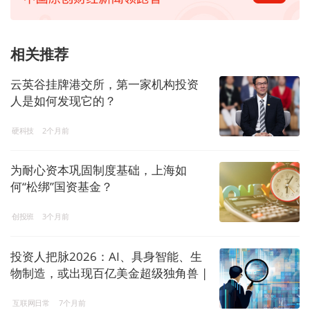
相关推荐
云英谷挂牌港交所，第一家机构投资
人是如何发现它的？
硬科技
2个月前
为耐心资本巩固制度基础，上海如
何“松绑”国资基金？
创投班
3个月前
投资人把脉2026：AI、具身智能、生
物制造，或出现百亿美金超级独角兽 |
界面预言家⑥
互联网日常
7个月前