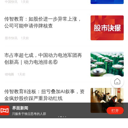
中国快讯
1天前
传智教育：如股价进一步异常上涨，
公司可能申请停牌核查
股市快讯
1天前
市占率超七成，中国动力电池军团再
创新高 | 动力电池排名⑥
锂电圈
1天前
传智教育8连板：扭亏叠加AI叙事，资
金疯炒股价踩严重异动红线
“锂业双雄”净利齐翻番，扣非净利却呈“冷暖”两
打开
资本风云
1天前
级
恒瑞医药拿下GLP-1入场券