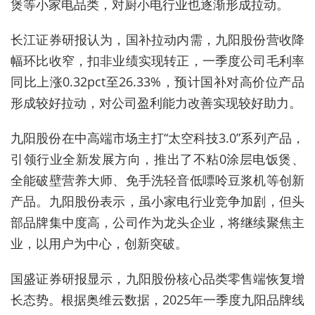
煲等小家电品类，对厨小电行业也逐渐形成拉动。
长江证券研报认为，国补拉动内需，九阳股份营收降
幅环比收窄，扣非业绩实现转正，一季度公司毛利率
同比上涨0.32pct至26.33%，预计国补对高价位产品
形成较好拉动，对公司盈利能力改善实现较好助力。
九阳股份在中高端市场主打“太空科技3.0”系列产品，
引领行业全新发展方向，推出了不粘0涂层电饭煲、
全能破壁营养大师、免手洗轻音低嘌呤豆浆机等创新
产品。九阳股份表示，虽小家电行业竞争加剧，但头
部品牌集中度高，公司作为龙头企业，将继续聚焦主
业，以用户为中心，创新突破。
国盛证券研报显示，九阳股份核心品类零售端恢复增
长态势。根据奥维云数据，2025年一季度九阳品牌线