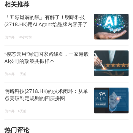
相关推荐
「五彩斑斓的黑」有解了！明略科技
(2718.HK)用AI Agent给品牌内容开了
挂
资本邦
20小时前
“模芯云用”写进国家路线图，一家港股
AI公司的政策共振样本
资本邦
1天前
明略科技(2718.HK)的技术闭环：从单
点突破到定规则的四层拼图
资本邦
6天前
热门评论