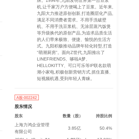
牌。1994年,九阳发明世界第一台豆浆
机,让千家万户方便喝上了豆浆。近年来,
九阳大力推进原创创新,打造圈层化产品,
满足不同消费者需求。不用手洗破壁
机、不用手洗豆浆机、无涂层蒸汽饭煲
等升级换代的原创产品,为追求品质生活
的人们带来极致、便捷、愉悦的生活方
式。九阳积极推动品牌年轻化转型,打造
“萌潮厨房”。面向Z世代,九阳推出了
LINEFRIENDS、哆啦A梦、
HELLOKITTY、可口可乐等IP联名款萌
潮小家电,积极创新营销方式,抓住直播、
短视频机遇,受到年轻人青睐。
A股-002242
股东情况
股东
数量（股）
持股比例
上海力鸿企业管理
3.85亿
50.4%
有限公司