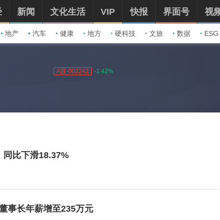
经
新闻
文化生活
VIP
快报
界面号
视
地产
汽车
健康
地方
硬科技
文旅
数据
ESG
A股-002242
-1.42%
同比下滑18.37%
董事长年薪增至235万元