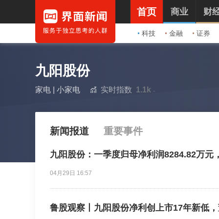
首页
商业
财
科技
金融
证券
九阳股份
家电
|
小家电
实时指数
1.1k
新闻报道
重要事件
九阳股份：一季度归母净利润8284.82万元，
04月29日 16:57
鲁股观察丨九阳股份净利创上市17年新低，