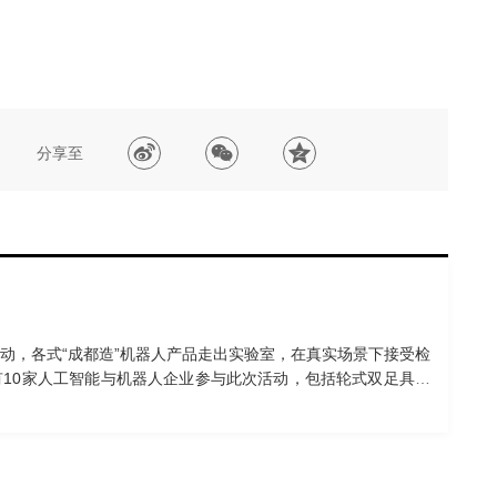
分享至
动，各式“成都造”机器人产品走出实验室，在真实场景下接受检
10家人工智能与机器人企业参与此次活动，包括轮式双足具身
R3AR智能眼镜等，它们将在泡桐树小学、武侯祠、红星路、天府