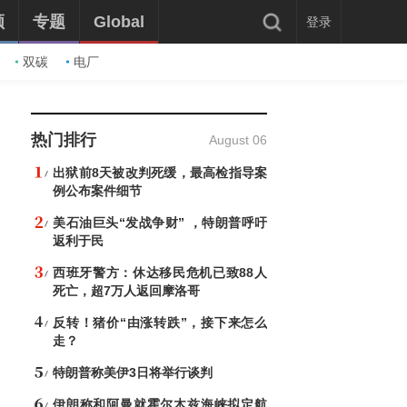
频
专题
Global
登录
双碳
电厂
热门排行
August 06
出狱前8天被改判死缓，最高检指导案
例公布案件细节
美石油巨头“发战争财” ，特朗普呼吁
返利于民
西班牙警方：休达移民危机已致88人
死亡，超7万人返回摩洛哥
反转！猪价“由涨转跌”，接下来怎么
走？
特朗普称美伊3日将举行谈判
伊朗称和阿曼就霍尔木兹海峡拟定航