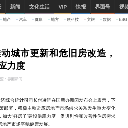
经
新闻
文化生活
VIP
快报
界面号
视
地产
汽车
健康
地方
硬科技
文旅
数据
ESG
推动城市更新和危旧房改造，
应力度
源：界面新闻
经济综合统计司司长付凌晖在国新办新闻发布会上表示，下
策部署，积极主动适应房地产市场供求关系发生重大变化
加大“好房子”建设供应力度，促进刚性和改善性住房需求
房地产市场平稳健康发展。