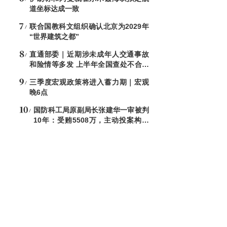
道坐标达成一致
联合国教科文组织确认北京为2029年
“世界建筑之都”
直通部委｜近期涉未成年人交通事故
和险情等多发 上半年全国查处不合格
电子秤8544台
三季度宏观政策将进入蓄力期｜宏观
晚6点
国防科工局原副局长张建华一审被判
10年：受贿5508万，主动投案构成
自首