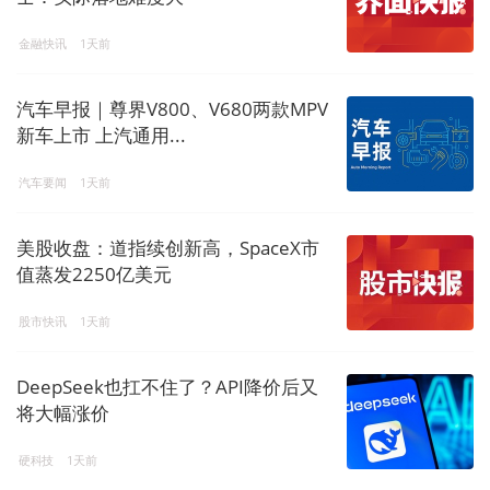
金融快讯
1天前
汽车早报｜尊界V800、V680两款MPV
新车上市 上汽通用...
汽车要闻
1天前
美股收盘：道指续创新高，SpaceX市
值蒸发2250亿美元
股市快讯
1天前
DeepSeek也扛不住了？API降价后又
将大幅涨价
硬科技
1天前