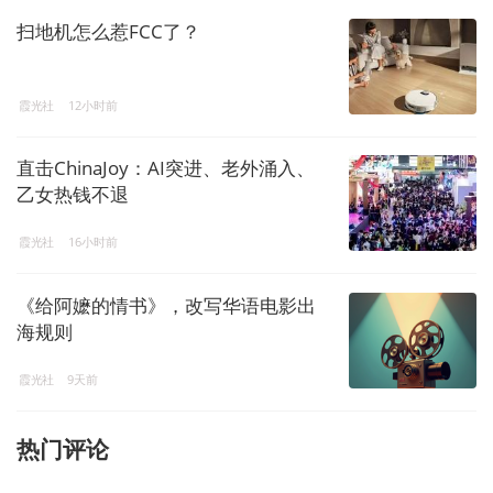
扫地机怎么惹FCC了？
霞光社
12小时前
直击ChinaJoy：AI突进、老外涌入、
乙女热钱不退
霞光社
16小时前
《给阿嬷的情书》，改写华语电影出
海规则
霞光社
9天前
热门评论