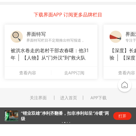
下载界面APP 订阅更多品牌栏目
界面特写
界面
界面特写栏目不定期推出特写报道，
专注
被洪水卷走的老村干部农春曙：他31
【深度】长
年
【人物】从“门外汉”到“救火队
验
【深度
长”：
崇拜”
查看内容
去APP订阅
查看内容
关注界面
进入首页
APP下载
“锂业双雄”净利齐翻番，扣非净利却呈“冷暖”两
打开
级