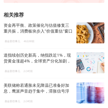
相关推荐
资金再平衡、政策催化与估值修复三
重共振，消费板块步入"价值重估"窗口
期，鹏扬消费量化选股混合(A：
基金那些事儿
46分钟前
019777；C：019778)借势布局
道指续创历史新高，纳指跌近1%，现
货黄金涨超4%，全球资产分化加剧，
南方基金关注多资产配置价值
基金那些事儿
2小时前
美联储称若通胀未见降温已准备好加
息，鹰派声音趋于集中，滞胀信号浮
现，南方基金旗下司南投顾以长远眼
基金那些事儿
2小时前
光关注多资产配置价值