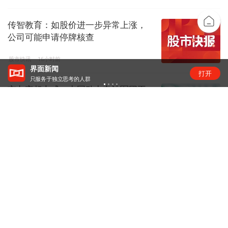
传智教育：如股价进一步异常上涨，
公司可能申请停牌核查
股市快讯
16小时前
界面新闻
打开
只服务于独立思考的人群
市占率超七成，中国动力电池军团再
创新高 | 动力电池排名⑥
锂电圈
17小时前
传智教育8连板：扭亏叠加AI叙事，资
金疯炒股价踩严重异动红线
资本风云
23小时前
恒瑞医药拿下GLP-1入场券