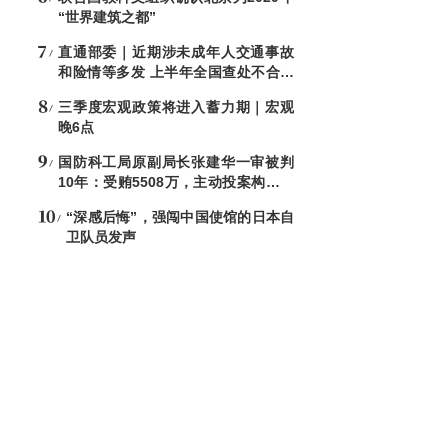
“世界建筑之都”
直通部委｜近期涉未成年人交通事故
和险情等多发 上半年全国查处不合格
电子秤8544台
三季度宏观政策将进入蓄力期｜宏观
晚6点
国防科工局原副局长张建华一审被判
10年：受贿5508万，主动投案构成自
首
“深感后悔”，强闯中国使馆的日本自
卫队员发声