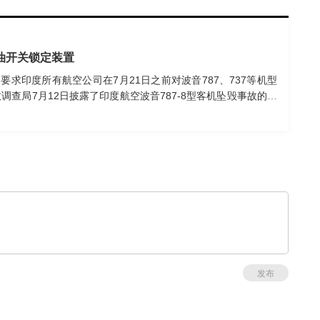
油开关锁定装置
要求印度所有航空公司在7月21日之前对波音787、737等机型
查局7月12日披露了印度航空波音787-8型客机坠毁事故的初
两台发动机的燃油开关几乎同步从“运行”位切换至“切断”位，导
月12日下午，一架从印度飞往英国的印度航空公司波音787-8
飞后不久坠毁，造成机上和地面上共270余人遇难。飞机上的两
次发生致命空难，多国已派团队协助调查。（央视新闻）
发布