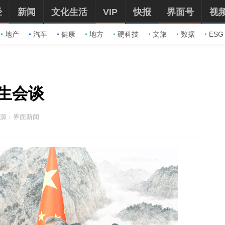
经
新闻
文化生活
VIP
快报
界面号
视
地产
汽车
健康
地方
硬科技
文旅
数据
ESG
生会谈
源：界面新闻