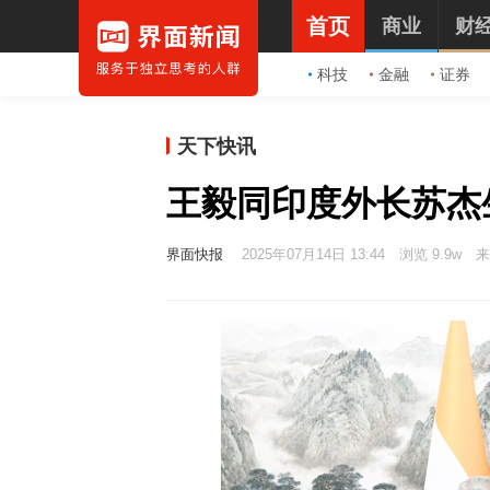
首页
商业
财
科技
金融
证券
天下快讯
王毅同印度外长苏杰
界面快报
2025年07月14日 13:44
浏览 9.9w
来