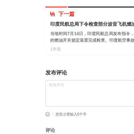
下一篇
印度民航总局下令检查部分波音飞机燃
当地时间7月14日，印度民航总局发布指令，
的燃油开关锁定装置完成检查。印度航空事故调
步调查结果。报告显示，飞机起飞后数秒内，
1年前
致发动机燃料供应中断而空中熄火。当地时间6
型客机在印度古吉拉特邦艾哈迈达巴德机场起
个黑匣子均已被找到。这是波音787机型首
发布评论
您至少需输入
5
个字
评论