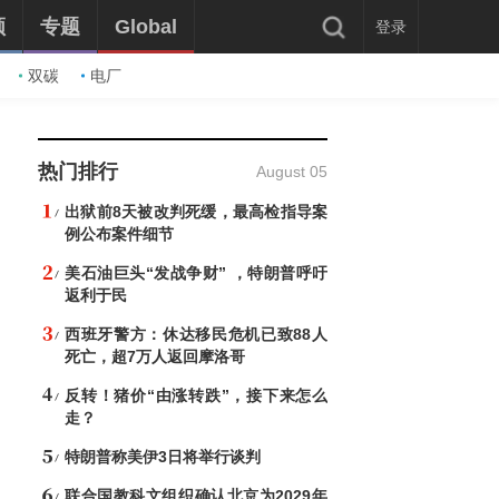
频
专题
Global
登录
双碳
电厂
热门排行
August 05
出狱前8天被改判死缓，最高检指导案
例公布案件细节
美石油巨头“发战争财” ，特朗普呼吁
返利于民
西班牙警方：休达移民危机已致88人
死亡，超7万人返回摩洛哥
反转！猪价“由涨转跌”，接下来怎么
走？
特朗普称美伊3日将举行谈判
联合国教科文组织确认北京为2029年