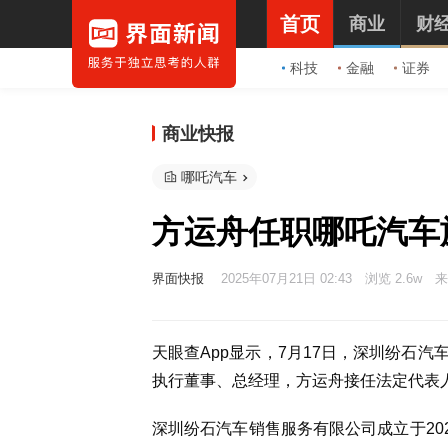
首页
商业
财
科技
金融
证券
商业快报
哪吒汽车
方运舟任职哪吒汽车
界面快报
2025年07月21日 02:43
浏览 2.6w
来
天眼查App显示，7月17日，深圳纷石
执行董事、总经理，方运舟接任法定代表
深圳纷石汽车销售服务有限公司成立于20