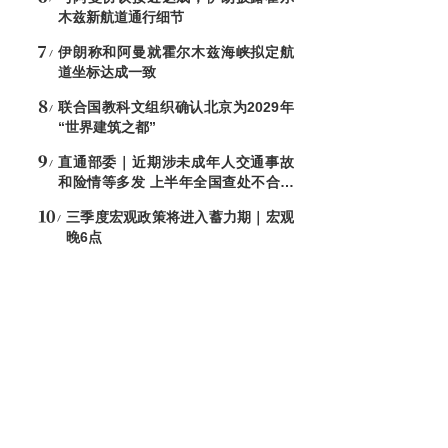
木兹新航道通行细节
伊朗称和阿曼就霍尔木兹海峡拟定航
道坐标达成一致
联合国教科文组织确认北京为2029年
“世界建筑之都”
直通部委｜近期涉未成年人交通事故
和险情等多发 上半年全国查处不合格
电子秤8544台
三季度宏观政策将进入蓄力期｜宏观
晚6点