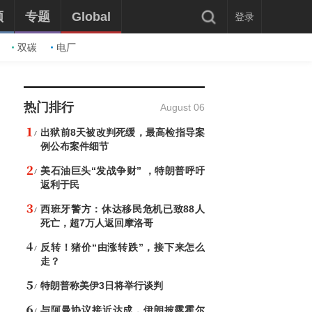
频
专题
Global
登录
双碳
电厂
热门排行
August 06
出狱前8天被改判死缓，最高检指导案
例公布案件细节
美石油巨头“发战争财” ，特朗普呼吁
返利于民
西班牙警方：休达移民危机已致88人
死亡，超7万人返回摩洛哥
反转！猪价“由涨转跌”，接下来怎么
走？
特朗普称美伊3日将举行谈判
与阿曼协议接近达成，伊朗披露霍尔