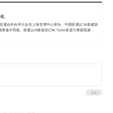
产化
中国联通合作伙伴大会在上海世博中心举办。中国联通以“AI基建筑
果集中亮相。联通云AI焕新其CSK Turbo容器引擎获国家级认
发布