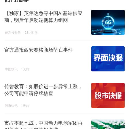
【独家】英伟达急寻中国AI基站供应
商，明后年启动端侧算力组网
硬科技头条
21小时前
官方通报西安赛格商场坠亡事件
中国快讯
1天前
传智教育：如股价进一步异常上涨，
公司可能申请停牌核查
股市快讯
1天前
市占率超七成，中国动力电池军团再