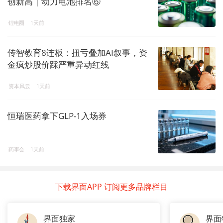
创新高 | 动力电池排名⑥
锂电圈
1天前
传智教育8连板：扭亏叠加AI叙事，资
金疯炒股价踩严重异动红线
资本风云
1天前
恒瑞医药拿下GLP-1入场券
药事会
1天前
下载界面APP 订阅更多品牌栏目
界面独家
界面