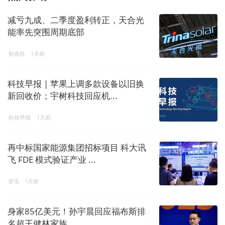
减亏九成、二季度盈利转正，天合光
能率先突围周期底部
制造局
1天前
科技早报 | 苹果上调多款设备以旧换
新回收价；宇树科技回应机...
科技早报
1天前
再中标国家能源集团招标项目 科大讯
飞 FDE 模式验证产业 ...
资讯
1天前
身家85亿美元！孙宇晨回应福布斯排
名超王健林家族