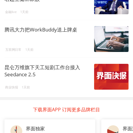
金融live
1天前
腾讯大力把WorkBuddy送上牌桌
互联网日常
1天前
昆仑万维旗下天工短剧工作台接入
Seedance 2.5
商业快报
1天前
下载界面APP 订阅更多品牌栏目
界面独家
界面